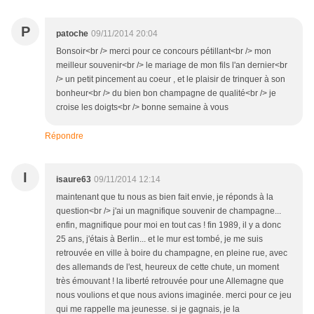
P
patoche
09/11/2014 20:04
Bonsoir<br /> merci pour ce concours pétillant<br /> mon
meilleur souvenir<br /> le mariage de mon fils l'an dernier<br
/> un petit pincement au coeur , et le plaisir de trinquer à son
bonheur<br /> du bien bon champagne de qualité<br /> je
croise les doigts<br /> bonne semaine à vous
Répondre
I
isaure63
09/11/2014 12:14
maintenant que tu nous as bien fait envie, je réponds à la
question<br /> j'ai un magnifique souvenir de champagne...
enfin, magnifique pour moi en tout cas ! fin 1989, il y a donc
25 ans, j'étais à Berlin... et le mur est tombé, je me suis
retrouvée en ville à boire du champagne, en pleine rue, avec
des allemands de l'est, heureux de cette chute, un moment
très émouvant ! la liberté retrouvée pour une Allemagne que
nous voulions et que nous avions imaginée. merci pour ce jeu
qui me rappelle ma jeunesse. si je gagnais, je la