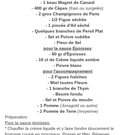
- 1 beau Magret de Canard
- 400 gr de Cèpes
(frais ou surgelés)
- 2 gros Champignons de Paris
- 1/2 Figue séchée
- 1 pincée d'Ail séché
- Quelques branches de Persil Plat
- Sel et Poivre cubèbe
- Fleur de Sel
pour la sauce Epoisses
- 60 gr d'Epoisses
- 10 cl de Crème liquide entière
- Poivre blanc
pour l'accompagnement
- 2 Figues fraîches
- Miel toutes Fleurs
- 1 branche de Thym
- Beurre fondu
- Sel et Poivre du moulin
- 1 Pomme
(Jonagold ou autre)
- 1 Pomme de Terre
(moyenne)
Préparation:
Pour la sauce époisses:
* Chauffer la crème liquide et y faire fondre doucement le
fromage coupé en morceaux. Poivrer et filter. Réserver.