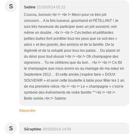
S
Sabine
21/10/2014 02:22
Coucou, bonsoir,<br /> <br /> Merci pour ce très joli
concours… A la fois luxueux, gourmand et PÉTILLANT ! Je
suis très heureuse de participer avec un joli souvenir, voir
même un double...<br /> <br /> Ces belles et pétillantes
petites bulles font scintiller tous les yeux que ce soit des «
ados » et des grands, des ami(e)s et de la famille. De la
légèreté et de la volupté pour tous les palais… Du plaisir et
du désir pour tout réussir !<br /> <br /> Oh champagne des
vignerons… Tu ne célèbres que du bon…<br /> <br /> Ce fût
le champagne que nous avons eu au mariage de ma sœur en
Septembre 2012… Et cette année j’espère faire « DOUX
SOUVENIR » et avoir cette bouteille à table pour fêter les 1 an
de ma première nièce.<br /> <br /> Le « champagne » c’est le
symbole des évènements de notre famille ^^<br /> <br />
Belle soirée,<br /> Sabine
Répondre
S
Séraphine
20/10/2014 14:55