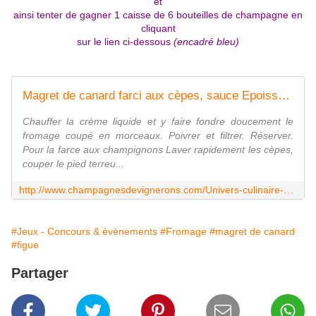
et
ainsi tenter de gagner 1 caisse de 6 bouteilles de champagne en
cliquant
sur le lien ci-dessous
(encadré bleu)
Magret de canard farci aux cèpes, sauce Epoisses, figue rôtie et mille-feuilles aux 2 pommes
Chauffer la crème liquide et y faire fondre doucement le
fromage coupé en morceaux. Poivrer et filtrer. Réserver.
Pour la farce aux champignons Laver rapidement les cèpes,
couper le pied terreu...
http://www.champagnesdevignerons.com/Univers-culinaire-et-degustation/concours-champagne-en-cuisine-2014/magret-de-canard-farci-aux-c%C3%A8pes%2C-sauce-epoisses%2C-figue-r%C3%B4tie-et-mille-feuilles-aux-2-pommes.html
#Jeux - Concours & évènements
#Fromage
#magret de canard
#figue
Partager