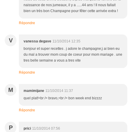
naissance de nos jumeaux, il y a ......44 ans ! Il nous fallait
bien un très bon Champagne pour fêter cette arrivée extra !
Répondre
V
vanessa degave
11/10/2014 12:35
bonjour et super recettes . j adore le champagne;j ai bien eu
du mal a trouver mom coup de coeur pour mom mariage . une
tres belle semaine a vous a tres vite
Répondre
M
mamimijane
11/10/2014 11:37
quel plat!<br /> bravo,<br /> bon week end bizzzz
Répondre
P
prici
11/10/2014 07:56