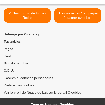
< Chaud Froid de Figues
Une caisse de Champagne
Rôties
à gagner avec Les
Champagnes de Vignerons
>
Hébergé par Overblog
Top articles
Pages
Contact
Signaler un abus
C.G.U.
Cookies et données personnelles
Préférences cookies
Voir le profil de Nuage de Lait sur le portail Overblog
Créer un blog sur Overblog