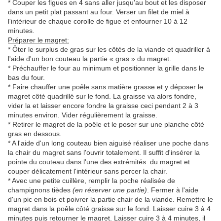
* Couper les figues en 4 sans aller jusqu'au bout et les disposer
dans un petit plat passant au four. Verser un filet de miel à
l'intérieur de chaque corolle de figue et enfourner 10 à 12
minutes.
Préparer le magret:
* Ôter le surplus de gras sur les côtés de la viande et quadriller à
l'aide d'un bon couteau la partie « gras » du magret.
* Préchauffer le four au minimum et positionner la grille dans le
bas du four.
* Faire chauffer une poêle sans matière grasse et y déposer le
magret côté quadrillé sur le fond. La graisse va alors fondre,
vider la et laisser encore fondre la graisse ceci pendant 2 à 3
minutes environ. Vider régulièrement la graisse.
* Retirer le magret de la poêle et le poser sur une planche côté
gras en dessous.
* A l'aide d'un long couteau bien aiguisé réaliser une poche dans
la chair du magret sans l'ouvrir totalement. Il suffit d'insérer la
pointe du couteau dans l'une des extrémités du magret et
couper délicatement l'intérieur sans percer la chair.
* Avec une petite cuillère, remplir la poche réalisée de
champignons tièdes
(en réserver une partie)
. Fermer à l'aide
d'un pic en bois et poivrer la partie chair de la viande. Remettre le
magret dans la poêle côté graisse sur le fond. Laisser cuire 3 à 4
minutes puis retourner le magret. Laisser cuire 3 à 4 minutes, il