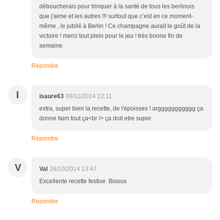
déboucherais pour trinquer à la santé de tous les berlinois
que j'aime et les autres !!! surtout que c’est en ce moment-
même , le jubilé à Berlin ! Ce champagne aurait le goût de la
victoire ! merci tout plein pour le jeu ! très bonne fin de
semaine
Répondre
I
isaure63
09/11/2014 12:11
extra, super bien la recette, de l'époisses ! arggggggggggg ça
donne faim tout ça<br /> ça doit etre super
Répondre
V
Val
26/10/2014 13:47
Excellente recette festive. Bisous
Répondre