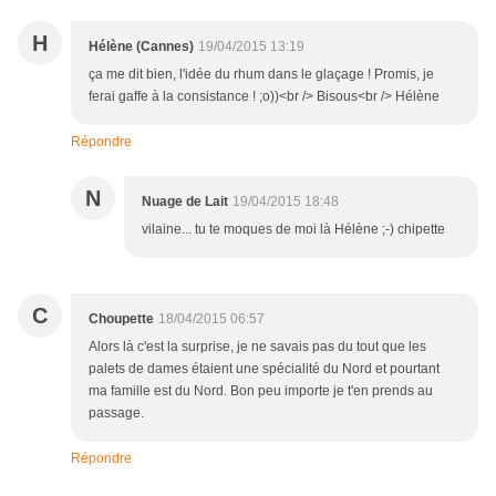
H
Hélène (Cannes)
19/04/2015 13:19
ça me dit bien, l'idée du rhum dans le glaçage ! Promis, je
ferai gaffe à la consistance ! ;o))<br /> Bisous<br /> Hélène
Répondre
N
Nuage de Lait
19/04/2015 18:48
vilaine... tu te moques de moi là Hélène ;-) chipette
C
Choupette
18/04/2015 06:57
Alors là c'est la surprise, je ne savais pas du tout que les
palets de dames étaient une spécialité du Nord et pourtant
ma famille est du Nord. Bon peu importe je t'en prends au
passage.
Répondre