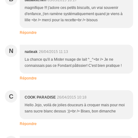
babakitchen
03/05/2015 10:17
magnifique !!! j'adore ces petits biscuits, un vrai souvenir
d'enfance, j'en ramène systématiquement quand je viens à
lille <br /> merci pour la recette<br /> bisous
Répondre
N
natieak
26/04/2015 11:13
La chance qu'il a Mister nuage de lait ^_^<br /> Je ne
connaissais pas ce Fondant pâtissier! C'est bien pratique !
Répondre
C
COOK PARADISE
26/04/2015 10:18
Hello Jojo, voilà de jolies douceurs à croquer mais pour moi
sans sucre blanc dessus :))<br /> Bises, bon dimanche
Répondre