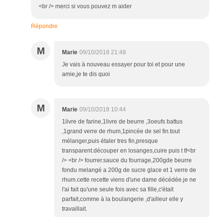
<br /> merci si vous pouvez m aider
Répondre
M
Marie
09/10/2018 21:48
Je vais à nouveau essayer pour toi et pour une
amie,je te dis quoi
M
Marie
09/10/2018 10:44
1livre de farine,1livre de beurre ,3oeufs battus
,1grand verre de rhum,1pincée de sel fin.tout
mélanger,puis étaler tres fin,presque
transparent.découper en losanges,cuire puis t tf<br
/> <br /> fourrer.sauce du fourrage,200gde beurre
fondu melangé a 200g de sucre glace et 1 verre de
rhum.cette recette viens d'une dame décédée.je ne
l'ai fait qu'une seule fois avec sa fille,c'était
parfait,comme à la boulangerie ,d'ailleur elle y
travaillait.