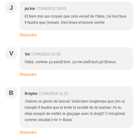
J
jackie
17/04/2015 19:03
Et bien moi qui croyais que cela venait de l'Italie, j'ai tout faux.
Il faudra que j'essaie. Des bises et bonne soirée
Répondre
V
Val
17/04/2015 16:33
Olàlà, comme ça paraît bon. ça me plaît tout ça! Bisous
Répondre
B
Brigitte
17/04/2015 11:25
J'adore ce genre de biscuit. Voilà bien longtemps que j'en ai
mangé! Il faudra que je teste la recette de ta maman. As-tu
déjà essayé de mettre le glaçage avec le doigt? C'est génial
comme résultat:)<br /> Bises
Répondre