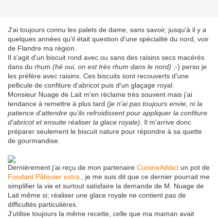
J'ai toujours connu les palets de dame, sans savoir, jusqu'à il y a
quelques années qu'il était question d'une spécialité du nord, voir
de Flandre ma région.
Il s'agit d'un biscuit rond avec ou sans des raisins secs macérés
dans du rhum
(hé oui, on est très rhum dans le nord)
;-) perso je
les préfère avec raisins. Ces biscuits sont recouverts d'une
pellicule de confiture d'abricot puis d'un glaçage royal.
Monsieur Nuage de Lait m'en réclame très souvent mais j'ai
tendance à remettre à plus tard
(je n'ai pas toujours envie, ni la
patience d'attendre qu'ils refroidissent pour appliquer la confiture
d'abricot et ensuite réaliser la glace royale)
. Il m'arrive donc
préparer seulement le biscuit nature pour répondre à sa quette
de gourmandise.
Dernièrement j'ai reçu de mon partenaire
CuisineAddict
un pot de
Fondant Pâtissier extra
, je me suis dit que ce dernier pourrait me
simplifier la vie et surtout satisfaire la demande de M. Nuage de
Lait même si; réaliser une glace royale ne contient pas de
difficultés particulières.
J'utilise toujours la même recette, celle que ma maman avait