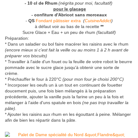
- 10 cl de Rhum
(négrita pour moi, facultatif)
pour le glaçage
- confiture d'Abricot sans morceaux
-
QS
Fondant pâtissier extra
(
CuisineAddict
)
à défaut voir au bas de la recette
**
Sucre Glace + Eau + un peu de rhum
(facultatif)
Préparation:
* Dans un saladier ou bol faire macérer les raisins avec le rhum
(encore mieux si c'est fait la veille ou au moins 1 à 2 h avant de
préparer vos biscuits)
* Travailler à l'aide d'un fouet ou la feuille de votre robot le beurre
pommade avec le sucre glace jusqu'à obtenir une sorte de
crème.
* Préchauffer le four à 220°C
(pour mon four je choisi 200°C)
* Incorposer les oeufs un à un tout en continuant de fouetter
doucement puis, une fois bien mélangés à la préparation
précédente, ajouter la vanille puis la farine un peu à la fois et
mélanger à l'aide d'uns spatule en bois
(ne pas trop travailler la
pâte)
.
* Ajouter les raisins aux rhum en les égouttant à peine. Mélanger
afin de bien les répartir dans la pâte.