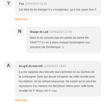
Y
Ysa
22/04/2015 11:25
J'ai déjà du en manger il y a longtemps, ça a l'air super bon !!
Répondre
N
Nuage de Lait
22/04/2015 21:49
Mais tu ne connais pas les palets de dame Me
KInd??? il y en a dans chaque boulangerie (ou
presque) de Dunkerque ;-)
A
Au gré du marché
21/04/2015 19:47
Ça me rappelle des biscuits que j'achetais ici au Québec de
la compagnie Dare qui devait s'inspirer de cette recette pour
les réaliser. Je les aimais beaucoup. De savoir qu'on peut les
reproduire à la maison me fait plaisir. Merci pour cette belle
recette!<br /> Bises,<br /> Lou
Répondre