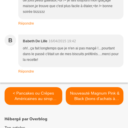
de jolis petits gâteaux,<br /> je fais toujours mon glaçage
maison,je trouve que c'est plus facile à étaler,<br /> bonne
soirée bizzzzz
Répondre
B
Babeth De Lille
16/04/2015 19:42
oh!...ça fait longtemps que je n'en ai pas mangé !....pourtant
dans le passé c'était un de mes biscuits préférés.....merci pour
la recette!
Répondre
< Pancakes ou Crêpes
Nouveauté Magnum Pink &
Américaines au sirop
Black (bons d'achats à
d'Erable
gagner) >
Hébergé par Overblog
Top articles