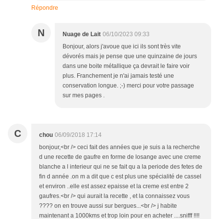
Répondre
N
Nuage de Lait
06/10/2023 09:33
Bonjour, alors j'avoue que ici ils sont très vite
dévorés mais je pense que une quinzaine de jours
dans une boite métallique ça devrait le faire voir
plus. Franchement je n'ai jamais testé une
conservation longue. ;-) merci pour votre passage
sur mes pages .
C
chou
06/09/2018 17:14
bonjour,<br /> ceci fait des années que je suis a la recherche
d une recette de gaufre en forme de losange avec une creme
blanche a l interieur qui ne se fait qu a la periode des fetes de
fin d année .on m a dit que c est plus une spécialité de cassel
et environ ..elle est assez epaisse et la creme est entre 2
gaufres.<br /> qui aurait la recette , et la connaissez vous
???? on en trouve aussi sur bergues...<br /> j habite
maintenant a 1000kms et trop loin pour en acheter ....snifff !!!!