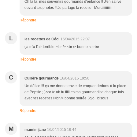
Oh la la, mes souvenirs gourmands d'enfance !! J'en salive
devant tes photos !! Je partage la recette ! Merciiiiiiiiiii !
Répondre
L
les recettes de Céci
16/04/2015 22:07
ça m'a l'air terrible!!<br /> <br /> bonne soirée
Répondre
C
Cuillère gourmande
16/04/2015 19:50
Un délice !!! ça me donne envie de croquer dedans à la place
de Pepsie ;-)<br /> ah tu titilles ma gourmandise chaque fois
avec tes recettes !<br /> bonne soirée Jojo ! bisous
Répondre
M
mamimijane
16/04/2015 19:44