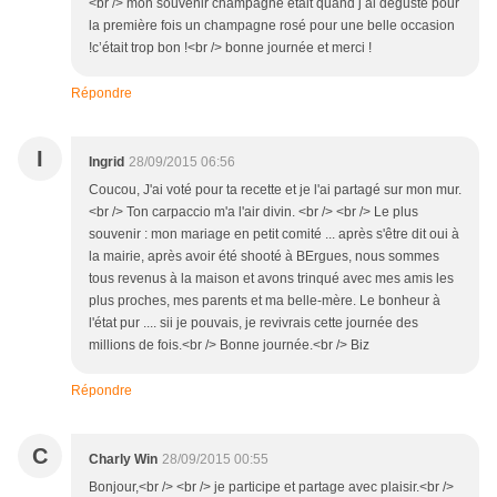
<br /> mon souvenir champagne était quand j ai dégusté pour
la première fois un champagne rosé pour une belle occasion
!c’était trop bon !<br /> bonne journée et merci !
Répondre
I
Ingrid
28/09/2015 06:56
Coucou, J'ai voté pour ta recette et je l'ai partagé sur mon mur.
<br /> Ton carpaccio m'a l'air divin. <br /> <br /> Le plus
souvenir : mon mariage en petit comité ... après s'être dit oui à
la mairie, après avoir été shooté à BErgues, nous sommes
tous revenus à la maison et avons trinqué avec mes amis les
plus proches, mes parents et ma belle-mère. Le bonheur à
l'état pur .... sii je pouvais, je revivrais cette journée des
millions de fois.<br /> Bonne journée.<br /> Biz
Répondre
C
Charly Win
28/09/2015 00:55
Bonjour,<br /> <br /> je participe et partage avec plaisir.<br />