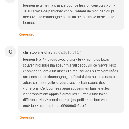
bonjour je tente ma chance pour ce très joli concours.<br />
Je suis ravie de participer.<br /> L'année de mon bac ou j'ai
découvert le champagne ce fut un délice.<br /> merci belle
journée.
Répondre
C
christophine chav
28/09/2015 19:17
bonjour !<br /> je joue avec plaisir<br /> mon plus beau
souvenir lorsque ma soeur m’a fait découvrir ce merveilleux
champagne lors d’un diner et a réaliser des huitres gratinées
arrosées de ce champagne, je détestais les huitres crues et ai
adoré cette nouvelle saveur avec le champagne des
vignerons! Ce fut un très beau souvenir en famille et les
vignerons m’ont appris à aimer les huitres d’une façon
différente !<br /> merci pour ce jeu pétillant et bon week
end<br /> mon mail : jero69006(@)free.fr
Répondre