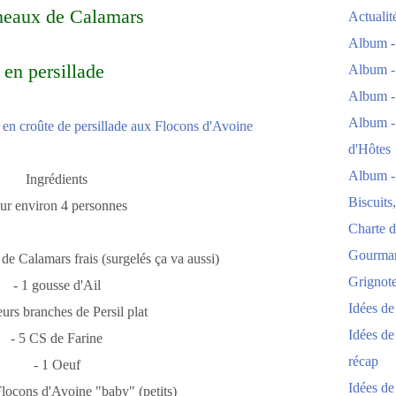
eaux de Calamars
Actuali
Album -
en persillade
Album -
Album -
Album -
d'Hôtes
Album -
Ingrédients
Biscuits
ur environ 4 personnes
Charte d
Gourmand
de Calamars frais (surgelés ça va aussi)
Grignoter
- 1 gousse d'Ail
Idées d
eurs branches de Persil plat
Idées de
- 5 CS de Farine
récap
- 1 Oeuf
Idées de
Flocons d'Avoine "baby" (petits)