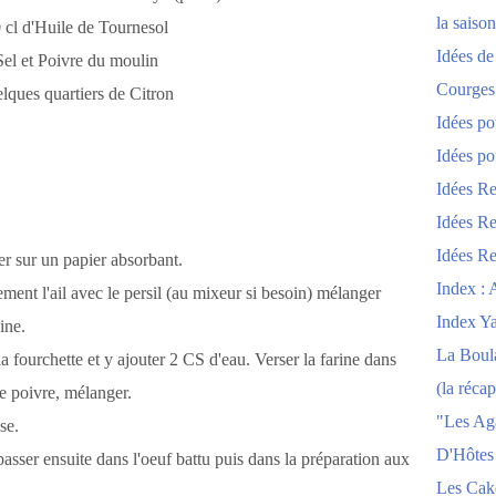
la saison
0 cl d'Huile de Tournesol
Idées de
Sel et Poivre du moulin
Courges
elques quartiers de Citron
Idées po
Idées po
Idées Re
Idées Re
Idées Re
er sur un papier absorbant.
Index : 
ment l'ail avec le persil (au mixeur si besoin) mélanger
Index Y
ine.
La Boula
la fourchette et y ajouter 2 CS d'eau. Verser la farine dans
(la récap
de poivre, mélanger.
"Les Ag
se.
D'Hôtes
passer ensuite dans l'oeuf battu puis dans la préparation aux
Les Cak