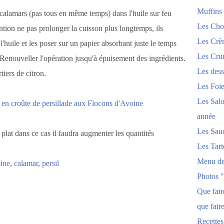
Muffins
calamars (pas tous en même temps) dans l'huile sur feu
Les Chou
tion ne pas prolonger la cuisson plus longtemps, ils
Les Crèm
'huile et les poser sur un papier absorbant juste le temps
Les Crum
 Renouveller l'opération jusqu'à épuisement des ingrédients.
Les dess
iers de citron.
Les Foi
Les Salo
année
Les Sau
n plat dans ce cas il faudra augmenter les quantités
Les Tart
Menu de
oine
,
calamar
,
persil
Photos 
Que fai
que fair
Recettes