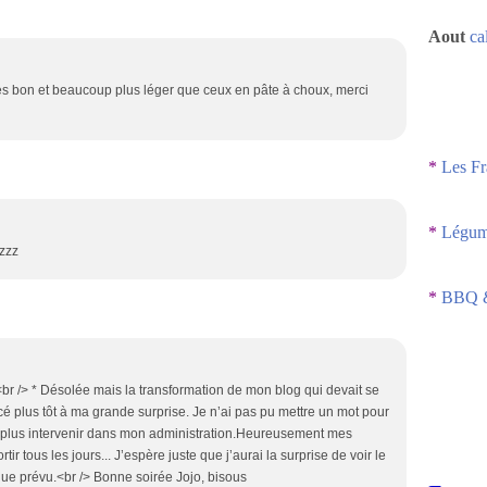
Aout
ca
rès bon et beaucoup plus léger que ceux en pâte à choux, merci
*
Les Fr
*
Légume
zzz
*
BBQ &
r /> * Désolée mais la transformation de mon blog qui devait se
 plus tôt à ma grande surprise. Je n’ai pas pu mettre un mot pour
ux plus intervenir dans mon administration.Heureusement mes
tir tous les jours... J’espère juste que j’aurai la surprise de voir le
que prévu.<br /> Bonne soirée Jojo, bisous