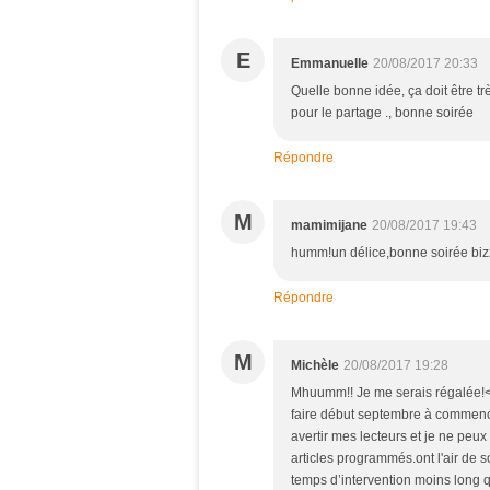
E
Emmanuelle
20/08/2017 20:33
Quelle bonne idée, ça doit être t
pour le partage ., bonne soirée
Répondre
M
mamimijane
20/08/2017 19:43
humm!un délice,bonne soirée biz
Répondre
M
Michèle
20/08/2017 19:28
Mhuumm!! Je me serais régalée!<b
faire début septembre à commencé
avertir mes lecteurs et je ne pe
articles programmés.ont l'air de sor
temps d’intervention moins long 