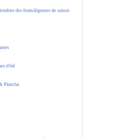
lendrier des fruits/légumes de saison
aises
s d'été
 Plancha