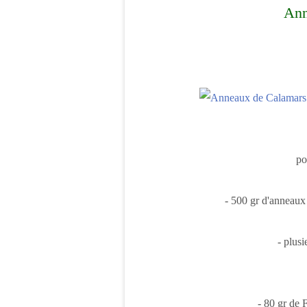
Ann
po
- 500 gr d'anneaux 
- plusi
- 80 gr de 