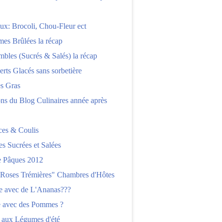
x: Brocoli, Chou-Fleur ect
es Brûlées la récap
bles (Sucrés & Salés) la récap
erts Glacés sans sorbetière
es Gras
ns du Blog Culinaires année après
ces & Coulis
es Sucrées et Salées
 Pâques 2012
"Roses Trémières" Chambres d'Hôtes
re avec de L'Ananas???
e avec des Pommes ?
 aux Légumes d'été