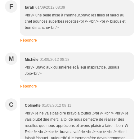
F
farah
01/09/2012 08:39
<br /> une belle mise à l'honneur,bravo les filles et merci au
chef pour ces superbes recettes<br /> <br /> <br /> bisous et
bon dimanche<br />
Répondre
M
Michèle
01/09/2012 08:18
<br /> Bravo aux cuisinières et à leur inspiratrice. Bisous
Jojo<br />
Répondre
C
Colinette
01/09/2012 08:11
<br /> je ne vais pas dire bravo a toutes .;<br /> <br /> <br /> je
vais plutot dire merci a toi de nous pemettre de réaliser des
recettes que nous apprécions et avons plaisir a faire .. bon W
E<br /> <br /> <br /> bravo a valérie <br /> <br /> <br /> Hier il
faisait frisquet ..aujourdh'ui le thermomètre devrait remonter ..