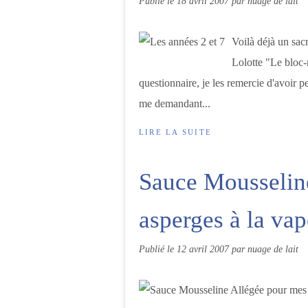
Publié le
18 avril 2007
par nuage de lait
Voilà déjà un sa
Lolotte "Le bloc-
questionnaire, je les remercie d'avoir p
me demandant...
LIRE LA SUITE
Sauce Mousselin
asperges à la va
Publié le
12 avril 2007
par nuage de lait