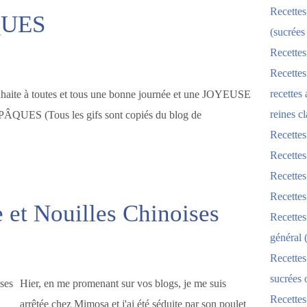
Recettes
QUES
(sucrées
Recettes
Recettes
recettes
uhaite à toutes et tous une bonne journée et une JOYEUSE
reines cl
QUES (Tous les gifs sont copiés du blog de
Recettes
Recettes
Recettes
Recette
 et Nouilles Chinoises
Recette
général 
Recettes
sucrées 
Hier, en me promenant sur vos blogs, je me suis
Recette
arrêtée chez Mimosa et j'ai été séduite par son poulet