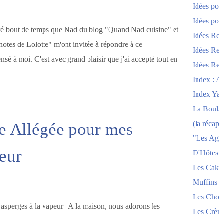
Idées po
Idées po
cré bout de temps que Nad du blog "Quand Nad cuisine" et
Idées Re
notes de Lolotte" m'ont invitée à répondre à ce
Idées Re
ensé à moi. C'est avec grand plaisir que j'ai accepté tout en
Idées Re
Index : 
Index Y
La Boula
(la récap
e Allégée pour mes
"Les Ag
peur
D'Hôtes
Les Cak
Muffins
Les Chou
A la maison, nous adorons les
Les Crèm