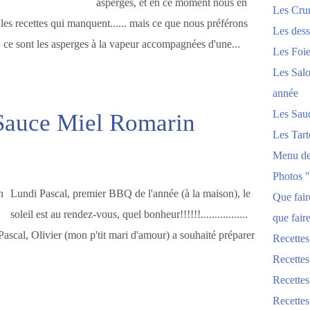
asperges, et en ce moment nous en
Les Crum
es recettes qui manquent...... mais ce que nous préférons
Les dess
s, ce sont les asperges à la vapeur accompagnées d'une...
Les Foi
Les Salo
année
Les Sau
Sauce Miel Romarin
Les Tart
Menu de
Photos 
Lundi Pascal, premier BBQ de l'année (à la maison), le
Que fai
soleil est au rendez-vous, quel bonheur!!!!!!.................
que fair
ndi Pascal, Olivier (mon p'tit mari d'amour) a souhaité préparer
Recettes
Recettes
Recettes
Recettes