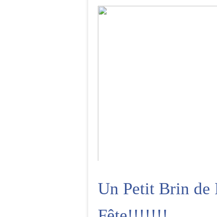
Nems de Framboises au Chocola
Un Petit Brin de
Fête!!!!!!!