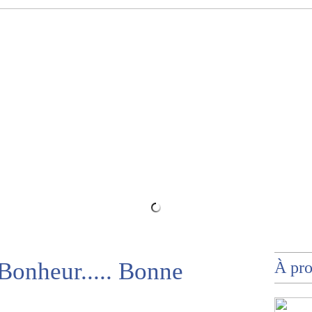
t Blanc
 Bonheur..... Bonne
À pr