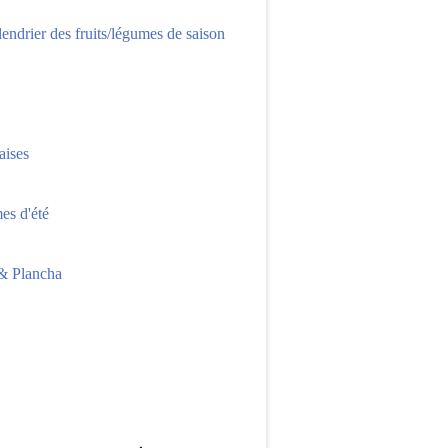
lendrier des fruits/légumes de saison
aises
s d'été
 Plancha