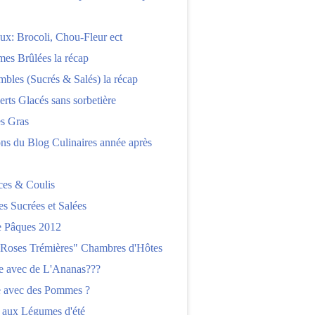
x: Brocoli, Chou-Fleur ect
es Brûlées la récap
bles (Sucrés & Salés) la récap
erts Glacés sans sorbetière
es Gras
ns du Blog Culinaires année après
ces & Coulis
es Sucrées et Salées
 Pâques 2012
"Roses Trémières" Chambres d'Hôtes
re avec de L'Ananas???
e avec des Pommes ?
 aux Légumes d'été