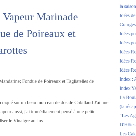
la saison
d Vapeur Marinade
Idées de
Courges
ue de Poireaux et
Idées po
Idées po
arottes
Idées Re
Idées Re
Idées Re
Index : 
Index Y
La Boula
i craqué sur un beau morceau de dos de Cabillaud J'ai une
(la récap
apeur aussi, j'ai immédiatement pensé à une petite
"Les Ag
iser le Vinaigre au Jus...
D'Hôtes
Les Cak