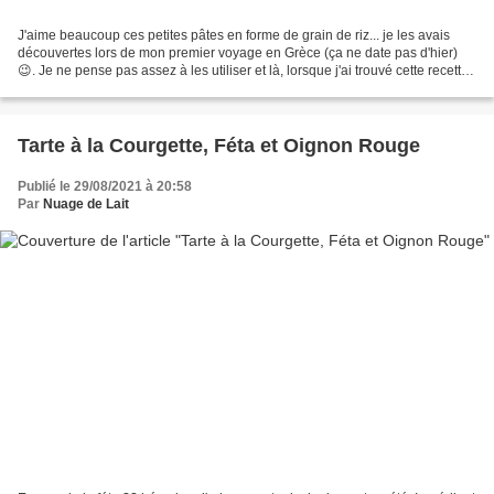
J'aime beaucoup ces petites pâtes en forme de grain de riz... je les avais
découvertes lors de mon premier voyage en Grèce (ça ne date pas d'hier)
😉. Je ne pense pas assez à les utiliser et là, lorsque j'ai trouvé cette recette
sur le blog de Natacha...
Tarte à la Courgette, Féta et Oignon Rouge
Publié le 29/08/2021 à 20:58
Par
Nuage de Lait