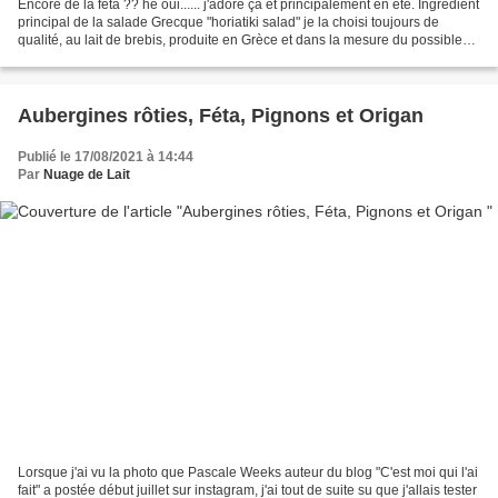
Encore de la féta ?? hé oui...... j'adore ça et principalement en été. Ingrédient
principal de la salade Grecque "horiatiki salad" je la choisi toujours de
qualité, au lait de brebis, produite en Grèce et dans la mesure du possible
issue de l'agriculture...
Aubergines rôties, Féta, Pignons et Origan
Publié le 17/08/2021 à 14:44
Par
Nuage de Lait
Lorsque j'ai vu la photo que Pascale Weeks auteur du blog "C'est moi qui l'ai
fait" a postée début juillet sur instagram, j'ai tout de suite su que j'allais tester