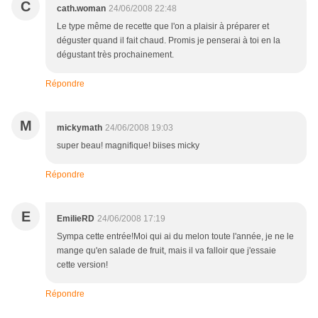
C
cath.woman
24/06/2008 22:48
Le type même de recette que l'on a plaisir à préparer et
déguster quand il fait chaud. Promis je penserai à toi en la
dégustant très prochainement.
Répondre
M
mickymath
24/06/2008 19:03
super beau! magnifique! biises micky
Répondre
E
EmilieRD
24/06/2008 17:19
Sympa cette entrée!Moi qui ai du melon toute l'année, je ne le
mange qu'en salade de fruit, mais il va falloir que j'essaie
cette version!
Répondre