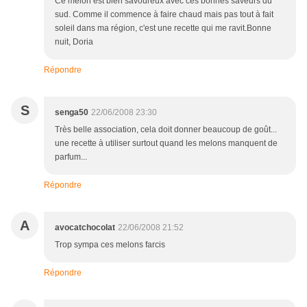
Ce melon est bien savoureux avec ces bonnes saveurs du
sud. Comme il commence à faire chaud mais pas tout à fait
soleil dans ma région, c'est une recette qui me ravit.Bonne
nuit, Doria
Répondre
S
senga50
22/06/2008 23:30
Très belle association, cela doit donner beaucoup de goût...
une recette à utiliser surtout quand les melons manquent de
parfum...
Répondre
A
avocatchocolat
22/06/2008 21:52
Trop sympa ces melons farcis
Répondre