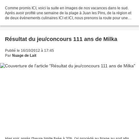
Comme promis ICI, voici la suite en images de nos vacances dans le sud.
Après avoir profité une semaine de la plage à Juan les Pins, de la région et
de deux évènements culinaires ICI et ICI, nous prenons la route pour une
balade Varoise. Pour la petite...
Résultat du jeu/concours 111 ans de Milka
Publié le 16/10/2012 à 17:45
Par
Nuage de Lait
Hier soir, après l'heure limite fixée à 20h, j'ai procédé au tirage au sort afin