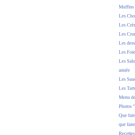
Muffins
Les Chou
Les Crèm
Les Crum
Les dess
Les Foi
Les Salo
année
Les Sau
Les Tart
Menu de
Photos 
Que fai
que fair
Recettes