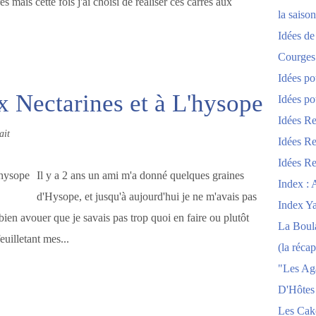
 mais cette fois j'ai choisi de réaliser ces carrés aux
la saison
Idées de
Courges
Idées po
x Nectarines et à L'hysope
Idées po
Idées Re
ait
Idées Re
Idées Re
Il y a 2 ans un ami m'a donné quelques graines
Index : 
d'Hysope, et jusqu'à aujourd'hui je ne m'avais pas
Index Y
 bien avouer que je savais pas trop quoi en faire ou plutôt
La Boula
uilletant mes...
(la récap
"Les Ag
D'Hôtes
Les Cak