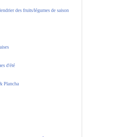
lendrier des fruits/légumes de saison
aises
s d'été
 Plancha