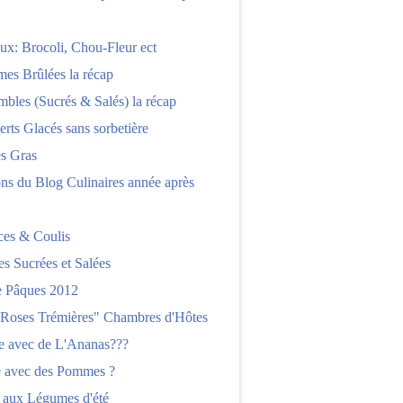
x: Brocoli, Chou-Fleur ect
es Brûlées la récap
bles (Sucrés & Salés) la récap
erts Glacés sans sorbetière
es Gras
ns du Blog Culinaires année après
ces & Coulis
es Sucrées et Salées
 Pâques 2012
"Roses Trémières" Chambres d'Hôtes
re avec de L'Ananas???
e avec des Pommes ?
 aux Légumes d'été