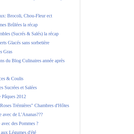
x: Brocoli, Chou-Fleur ect
es Brûlées la récap
bles (Sucrés & Salés) la récap
erts Glacés sans sorbetière
es Gras
ns du Blog Culinaires année après
ces & Coulis
es Sucrées et Salées
 Pâques 2012
"Roses Trémières" Chambres d'Hôtes
re avec de L'Ananas???
e avec des Pommes ?
 aux Légumes d'été