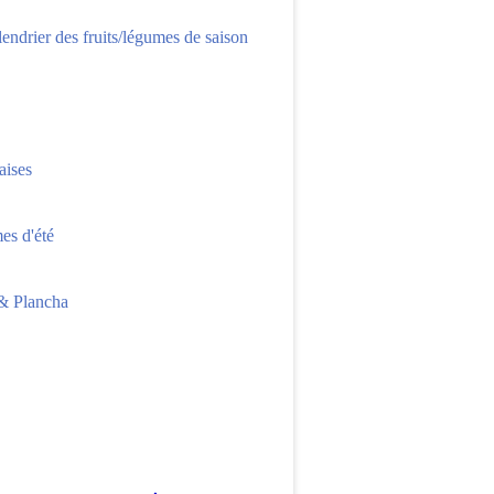
lendrier des fruits/légumes de saison
aises
s d'été
 Plancha