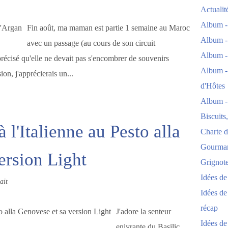
Actuali
Album -
Fin août, ma maman est partie 1 semaine au Maroc
Album -
avec un passage (au cours de son circuit
Album -
 précisé qu'elle ne devait pas s'encombrer de souvenirs
Album -
sion, j'apprécierais un...
d'Hôtes
Album -
Biscuits
 l'Italienne au Pesto alla
Charte d
Gourmand
ersion Light
Grignoter
Idées d
ait
Idées de
récap
J'adore la senteur
Idées de
enivrante du Basilic