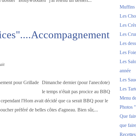
n dossier "Bollywoodien" j'ai retenu un dessert...
Muffins
Les Chou
Les Crèm
ices"....Accompagnement
Les Crum
Les dess
Les Foi
Les Salo
ait
année
Les Sau
Dimanche dernier (pour l'anecdote)
Les Tart
le temps n'était pas procice au BBQ
Menu de
 cependant l'Hom avait décidé que ca serait BBQ pour le
Photos 
ucher préféré de belles côtes d'agneau. Bien sûr,...
Que fai
que fair
Recettes