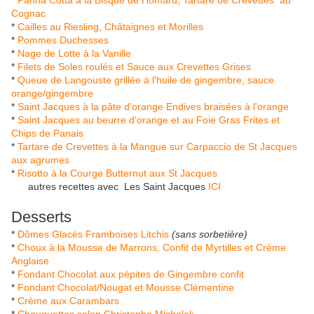
*
Panna Cotta à la Bisque de Homard, Tartare de Crevettes au
Cognac
*
Cailles au Riesling, Châtaignes et Morilles
*
Pommes Duchesses
*
Nage de Lotte à la Vanille
*
Filets de Soles roulés et Sauce aux Crevettes Grises
*
Queue de Langouste grillée à l'huile de gingembre, sauce
orange/gingembre
*
Saint Jacques à la pâte d'orange Endives braisées à l'orange
*
Saint Jacques au beurre d'orange et au Foie Gras Frites et
Chips de Panais
*
Tartare de Crevettes à la Mangue sur Carpaccio de St Jacques
aux agrumes
*
Risotto à la Courge Butternut aux St Jacques
autres recettes avec Les Saint Jacques
ICI
Desserts
*
Dômes Glacés Framboises Litchis
(sans sorbetière)
*
Choux à la Mousse de Marrons, Confit de Myrtilles et Crème
Anglaise
*
Fondant Chocolat aux pépites de Gingembre confit
*
Fondant Chocolat/Nougat et Mousse Clémentine
*
Crème aux Carambars