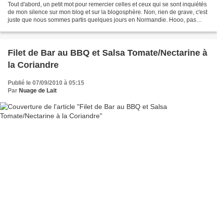
Tout d'abord, un petit mot pour remercier celles et ceux qui se sont inquiétés
de mon silence sur mon blog et sur la blogosphère. Non, rien de grave, c'est
juste que nous sommes partis quelques jours en Normandie. Hooo, pas
longtemps, juste 4 jours, histoire...
Filet de Bar au BBQ et Salsa Tomate/Nectarine à
la Coriandre
Publié le 07/09/2010 à 05:15
Par
Nuage de Lait