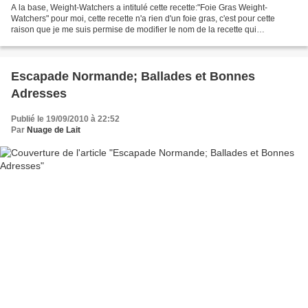
A la base, Weight-Watchers a intitulé cette recette:"Foie Gras Weight-
Watchers" pour moi, cette recette n'a rien d'un foie gras, c'est pour cette
raison que je me suis permise de modifier le nom de la recette qui
ressemble bien plus à un pâté qu'à un...
Escapade Normande; Ballades et Bonnes
Adresses
Publié le 19/09/2010 à 22:52
Par
Nuage de Lait