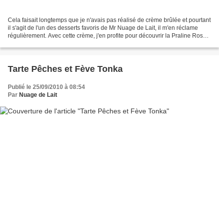
Cela faisait longtemps que je n'avais pas réalisé de crème brûlée et pourtant
il s'agit de l'un des desserts favoris de Mr Nuage de Lait, il m'en réclame
régulièrement. Avec cette crème, j'en profite pour découvrir la Praline Rose.
En effet, je n'ai encore...
Tarte Pêches et Fève Tonka
Publié le 25/09/2010 à 08:54
Par
Nuage de Lait