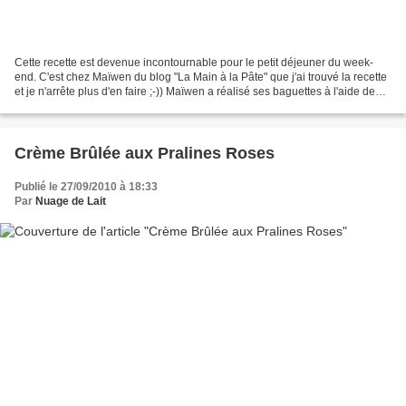
Cette recette est devenue incontournable pour le petit déjeuner du week-
end. C'est chez Maïwen du blog "La Main à la Pâte" que j'ai trouvé la recette
et je n'arrête plus d'en faire ;-)) Maïwen a réalisé ses baguettes à l'aide de
son Thermomix malheureusement...
Crème Brûlée aux Pralines Roses
Publié le 27/09/2010 à 18:33
Par
Nuage de Lait