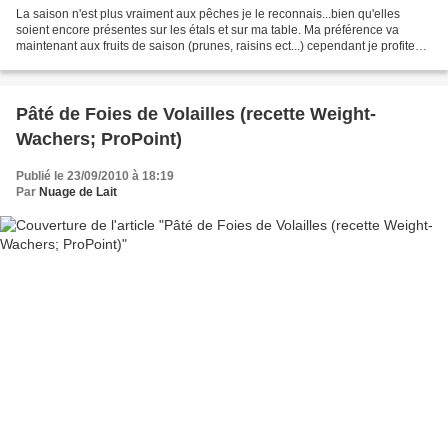
La saison n'est plus vraiment aux pêches je le reconnais...bien qu'elles
soient encore présentes sur les étals et sur ma table. Ma préférence va
maintenant aux fruits de saison (prunes, raisins ect...) cependant je profite
encore un max des derniers fruits...
Pâté de Foies de Volailles (recette Weight-
Wachers; ProPoint)
Publié le 23/09/2010 à 18:19
Par
Nuage de Lait