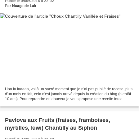
Publié le 09/05/2016 à 22:02
Par
Nuage de Lait
Hoo la laaaaa, voilà un sacré moment que je n'ai pas publié de recette, plus
d'un mois en fait, cela n'est jamais arrivé depuis la création du blog (bientôt
10 ans). Pour reprendre en douceur je vous propose une recette toute
simple même si la pâte à...
Pavlova aux Fruits (fraises, framboises,
myrtilles, kiwi) Chantilly au Siphon