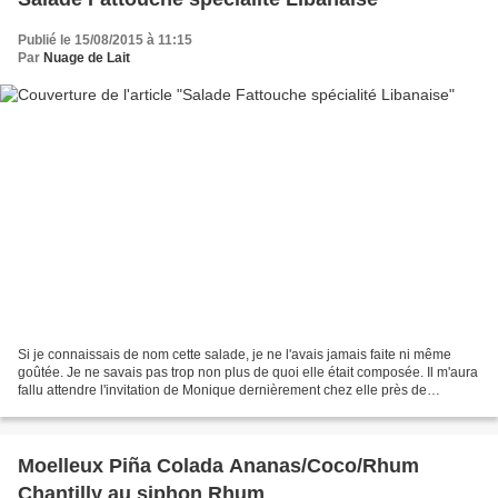
Publié le 15/08/2015 à 11:15
Par
Nuage de Lait
Si je connaissais de nom cette salade, je ne l'avais jamais faite ni même
goûtée. Je ne savais pas trop non plus de quoi elle était composée. Il m'aura
fallu attendre l'invitation de Monique dernièrement chez elle près de
Toulouse (alors qu'elle avait...
Moelleux Piña Colada Ananas/Coco/Rhum
Chantilly au siphon Rhum