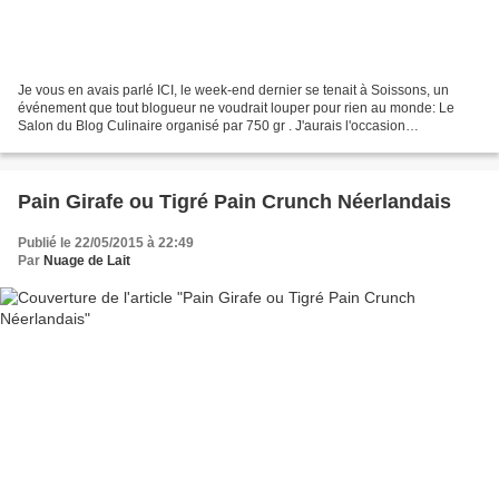
Je vous en avais parlé ICI, le week-end dernier se tenait à Soissons, un
événement que tout blogueur ne voudrait louper pour rien au monde: Le
Salon du Blog Culinaire organisé par 750 gr . J'aurais l'occasion
prochainement de vous en parler plus en détail...
Pain Girafe ou Tigré Pain Crunch Néerlandais
Publié le 22/05/2015 à 22:49
Par
Nuage de Lait