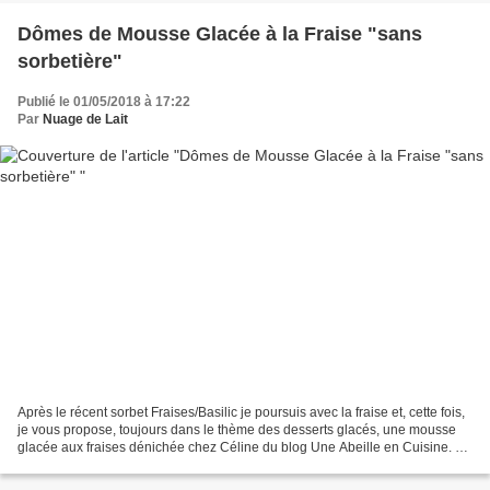
Dômes de Mousse Glacée à la Fraise "sans
sorbetière"
Publié le 01/05/2018 à 17:22
Par
Nuage de Lait
Après le récent sorbet Fraises/Basilic je poursuis avec la fraise et, cette fois,
je vous propose, toujours dans le thème des desserts glacés, une mousse
glacée aux fraises dénichée chez Céline du blog Une Abeille en Cuisine. Je
n'ai pas tout à fait suivi...