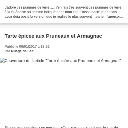
J'adore ces pommes de terre....... j'en fais très souvent des pommes de terre
à la Suédoise ou comme indiqué dans mon titre "Hasselback" je pensais
avoir déjà posté la version que je réalise le plus souvent mais je m'aperçois
qu'il n'en est rien. A la...
Tarte épicée aux Pruneaux et Armagnac
Publié le 06/01/2017 à 18:52
Par
Nuage de Lait
Si vous me connaissez un peu vous n'êtes pas sans savoir que je suis de