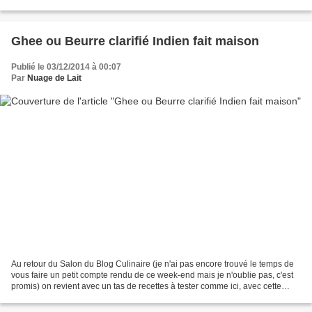
pas attendu une météo plus clémente...
Ghee ou Beurre clarifié Indien fait maison
Publié le 03/12/2014 à 00:07
Par
Nuage de Lait
Au retour du Salon du Blog Culinaire (je n'ai pas encore trouvé le temps de
vous faire un petit compte rendu de ce week-end mais je n'oublie pas, c'est
promis) on revient avec un tas de recettes à tester comme ici, avec cette
recette de ghee ou ghî ou...