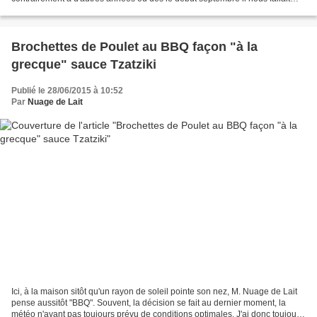
déjà une pointe de chauffage afin de...
Brochettes de Poulet au BBQ façon "à la
grecque" sauce Tzatziki
Publié le 28/06/2015 à 10:52
Par
Nuage de Lait
Ici, à la maison sitôt qu'un rayon de soleil pointe son nez, M. Nuage de Lait
pense aussitôt "BBQ". Souvent, la décision se fait au dernier moment, la
météo n'ayant pas toujours prévu de conditions optimales. J'ai donc toujours