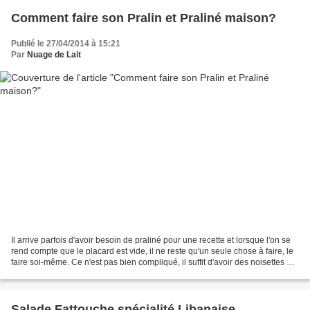
Comment faire son Pralin et Praliné maison?
Publié le 27/04/2014 à 15:21
Par
Nuage de Lait
Il arrive parfois d'avoir besoin de praliné pour une recette et lorsque l'on se
rend compte que le placard est vide, il ne reste qu'un seule chose à faire, le
faire soi-même. Ce n'est pas bien compliqué, il suffit d'avoir des noisettes ou
un mélange de...
Salade Fattouche spécialité Libanaise