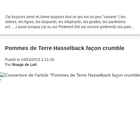
J'ai toujours aimé et j'aime toujours tout ce qui est un peu "savane" ( les
zèbres, les tigres, les léopards, les éléphants, les girafes, les panthères
ect......) aussi lorsque j'ai vu sur Pinterest (hé oui encore pinterest) ces pains
"effet girafe" je...
Pommes de Terre Hasselback façon crumble
Publié le 24/03/2015 à 21:26
Par
Nuage de Lait