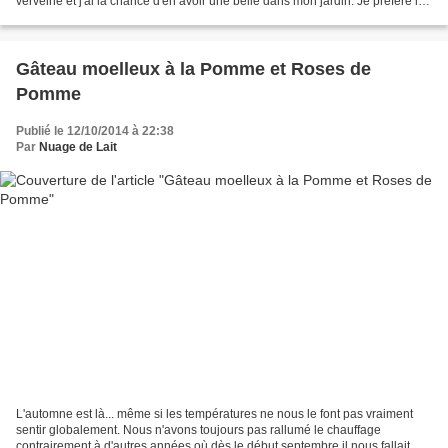
verveine et j'ai la chance d'en avoir une belle dans mon jardin. Je préfère la
fraîche à la verveine séchée mais...
Gâteau moelleux à la Pomme et Roses de
Pomme
Publié le 12/10/2014 à 22:38
Par
Nuage de Lait
L'automne est là... même si les températures ne nous le font pas vraiment
sentir globalement. Nous n'avons toujours pas rallumé le chauffage
contrairement à d'autres années où dès le début septembre il nous fallait