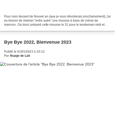
Pour mon dessert de Nouvel an (que je vous dévoilerais prochainement), j'ai
eu besoin de réaliser "entre autre" une mousse à base de crème de
marrons. J'ai donc préparé cette mousse le 31 pour le lendemain midi et
comme la quantité était assez importante...
Bye Bye 2022, Bienvenue 2023
Publié le 01/01/2023 à 10:12
Par
Nuage de Lait