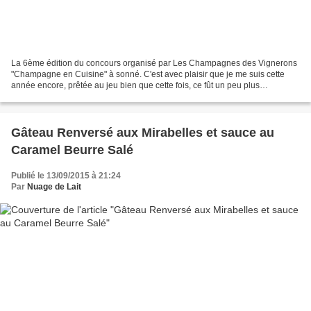
La 6ème édition du concours organisé par Les Champagnes des Vignerons
"Champagne en Cuisine" à sonné. C'est avec plaisir que je me suis cette
année encore, prêtée au jeu bien que cette fois, ce fût un peu plus
compliqué dans le sens où je me trouvais...
Gâteau Renversé aux Mirabelles et sauce au
Caramel Beurre Salé
Publié le 13/09/2015 à 21:24
Par
Nuage de Lait