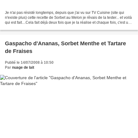
Je n'ai pas résisté longtemps, depuis que j'ai vu sur TV Cuisine (site qui
n'existe plus) cette recette de Sorbet au Melon je rêvais de la tester... et voilà
qui est fait....Cela fait déjà deux fois que je la réalise et chaque fois, c'est un
franc succès....
Gaspacho d'Ananas, Sorbet Menthe et Tartare
de Fraises
Publié le 14/07/2008 à 10:50
Par
nuage de lait