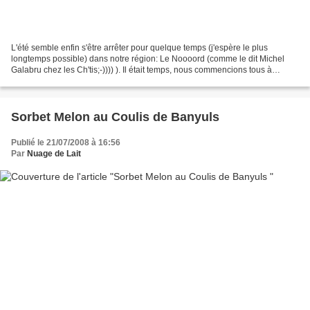
L'été semble enfin s'être arrêter pour quelque temps (j'espère le plus
longtemps possible) dans notre région: Le Noooord (comme le dit Michel
Galabru chez les Ch'tis;-)))) ). Il était temps, nous commencions tous à
déprimer aussi nous profitons un maximum...
Sorbet Melon au Coulis de Banyuls
Publié le 21/07/2008 à 16:56
Par
Nuage de Lait