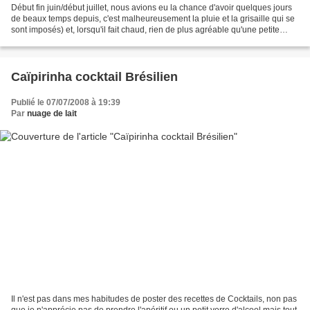
Début fin juin/début juillet, nous avions eu la chance d'avoir quelques jours
de beaux temps depuis, c'est malheureusement la pluie et la grisaille qui se
sont imposés) et, lorsqu'il fait chaud, rien de plus agréable qu'une petite
salade rafraichissante...
Caïpirinha cocktail Brésilien
Publié le 07/07/2008 à 19:39
Par
nuage de lait
Il n'est pas dans mes habitudes de poster des recettes de Cocktails, non pas
que je n'apprécie pas de prendre l'apéritif ou un petit verre d'alcool mais tout