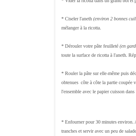
* Vider la ricotta dans un grand bol et 
* Ciseler l'aneth
(environ 2 bonnes cui
mélanger à la ricotta.
* Dérouler votre pâte feuilleté
(en gard
toute la surface de ricotta à l'aneth. Rép
* Rouler la pâte sur elle-même puis déc
obtenues côte à côte la partie coupée 
l'ensemble avec le papier cuisson dan
* Enfourner pour 30 minutes environ. A 
tranches et servir avec un peu de salade