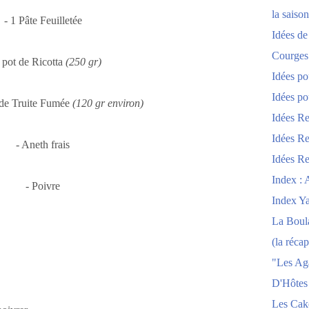
la saison
- 1 Pâte Feuilletée
Idées de
Courges
1 pot de Ricotta
(250 gr)
Idées po
Idées po
 de Truite Fumée
(120 gr environ)
Idées Re
Idées Re
- Aneth frais
Idées Re
Index : 
- Poivre
Index Y
La Boula
(la récap
"Les Ag
D'Hôtes
Les Cak