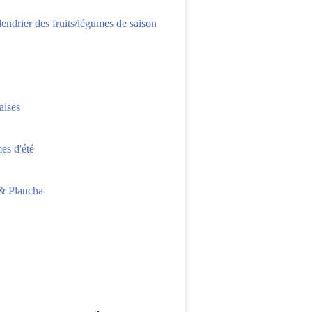
lendrier des fruits/légumes de saison
aises
s d'été
 Plancha