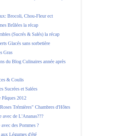
x: Brocoli, Chou-Fleur ect
es Brûlées la récap
bles (Sucrés & Salés) la récap
erts Glacés sans sorbetière
es Gras
ns du Blog Culinaires année après
ces & Coulis
es Sucrées et Salées
 Pâques 2012
"Roses Trémières" Chambres d'Hôtes
re avec de L'Ananas???
e avec des Pommes ?
 aux Légumes d'été