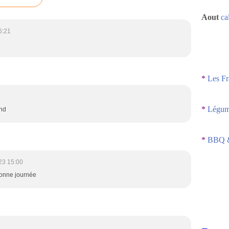
Aout
ca
6:21
*
Les Fr
*
Légume
and
*
BBQ &
23 15:00
 Bonne journée