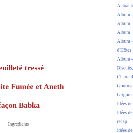
Actuali
Album -
Album -
Album -
Album -
d'Hôtes
Album -
euilleté tressé
Biscuits
Charte d
uite Fumée et Aneth
Gourmand
Grignoter
façon Babka
Idées d
Idées de
récap
Ingrédients
Idées de