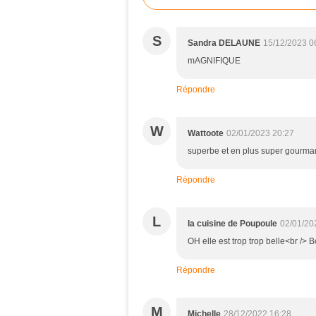
S
Sandra DELAUNE
15/12/2023 0
mAGNIFIQUE
Répondre
W
Wattoote
02/01/2023 20:27
superbe et en plus super gourm
Répondre
L
la cuisine de Poupoule
02/01/20
OH elle est trop trop belle<br />
Répondre
M
Michelle
28/12/2022 16:28