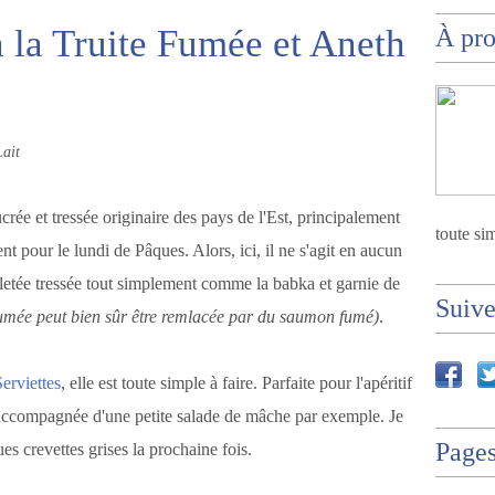
à la Truite Fumée et Aneth
À pr
ait
rée et tressée originaire des pays de l'Est, principalement
toute sim
t pour le lundi de Pâques. Alors, ici, il ne s'agit en aucun
lletée tressée tout simplement comme la babka et garnie de
Suiv
 fumée peut bien sûr être remlacée par du saumon fumé)
.
erviettes
, elle est toute simple à faire. Parfaite pour l'apéritif
 accompagnée d'une petite salade de mâche par exemple. Je
Page
es crevettes grises la prochaine fois.