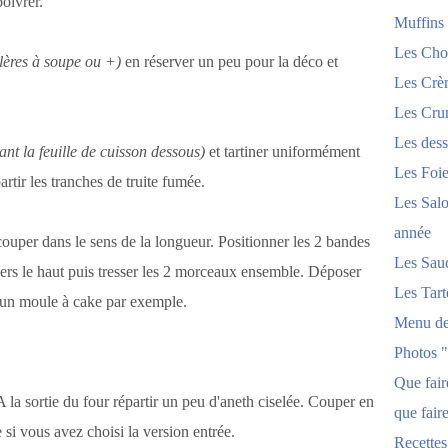
poivrer.
Muffins
Les Chou
llères à soupe ou +)
en réserver un peu pour la déco et
Les Crèm
Les Crum
Les dess
ant la feuille de cuisson dessous)
et tartiner uniformément
Les Foi
artir les tranches de truite fumée.
Les Salo
année
ouper dans le sens de la longueur. Positionner les 2 bandes
Les Sau
vers le haut puis tresser les 2 morceaux ensemble. Déposer
Les Tart
s un moule à cake par exemple.
Menu de
Photos 
Que fai
la sortie du four répartir un peu d'aneth ciselée. Couper en
que fair
 si vous avez choisi la version entrée.
Recettes