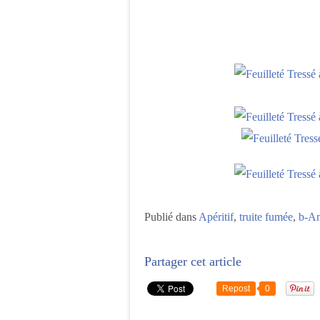
Publié dans
Apéritif
,
truite fumée
,
b-Am
Partager cet article
Repost
0