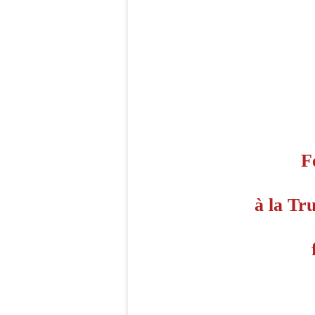
F
à la Tr