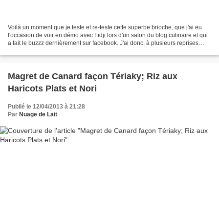
Voilà un moment que je teste et re-teste cette superbe brioche, que j'ai eu
l'occasion de voir en démo avec Fidji lors d'un salon du blog culinaire et qui
a fait le buzzz dernièrement sur facebook. J'ai donc, à plusieurs reprises
testé cette brioche,...
Magret de Canard façon Tériaky; Riz aux
Haricots Plats et Nori
Publié le 12/04/2013 à 21:28
Par
Nuage de Lait