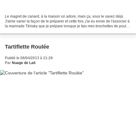
Le magret de canard, à la maison on adore, mais ça, vous le savez déjà.
J'aime varier la façon de le préparer et cette fois, j'ai eu envie de l'associer à
la marinade Tériaky que je prépare lorsque je fais mes brochettes de poulet
façon yakitori. En effet,...
Tartiflette Roulée
Publié le 08/04/2013 à 21:28
Par
Nuage de Lait