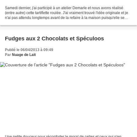
Samedi dernier, j'ai participé à un atelier Demarle et nous avons réalisé
(entre autre) cette tartiflette roulée. J'ai vraiment trouvé l'idée originale et je
n'ai pas attendu longtemps avant de la refaire à la maison puisqu'elle se
trouve déjà sur mon...
Fudges aux 2 Chocolats et Spéculoos
Publié le 06/04/2013 à 09:49
Par
Nuage de Lait
Une petite douceur pour réconforter le moral de celles et ceux qui n'en