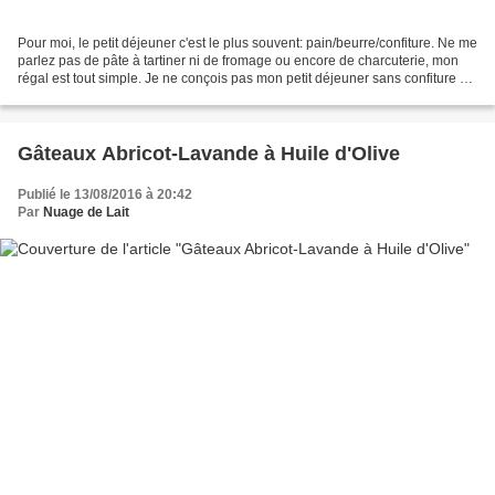
Pour moi, le petit déjeuner c'est le plus souvent: pain/beurre/confiture. Ne me
parlez pas de pâte à tartiner ni de fromage ou encore de charcuterie, mon
régal est tout simple. Je ne conçois pas mon petit déjeuner sans confiture et
tant que possible de...
Gâteaux Abricot-Lavande à Huile d'Olive
Publié le 13/08/2016 à 20:42
Par
Nuage de Lait