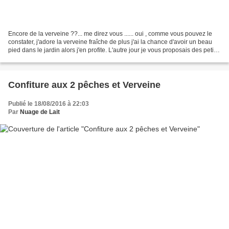
Encore de la verveine ??... me direz vous ...... oui , comme vous pouvez le
constater, j'adore la verveine fraîche de plus j'ai la chance d'avoir un beau
pied dans le jardin alors j'en profite. L'autre jour je vous proposais des petits
gâteaux Abricot/Lavande/Huile...
Confiture aux 2 pêches et Verveine
Publié le 18/08/2016 à 22:03
Par
Nuage de Lait