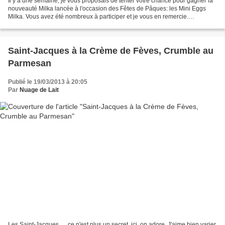
Il y a une semaine, je vous proposais de tenter votre chance pour gagner la
nouveauté Milka lancée à l'occasion des Fêtes de Pâques: les Mini Eggs
Milka. Vous avez été nombreux à participer et je vous en remercie.
Malheureusement, je ne dispose que de...
Saint-Jacques à la Crème de Fèves, Crumble au
Parmesan
Publié le 19/03/2013 à 20:05
Par
Nuage de Lait
Les Saint-Jacques..... ce n'est plus un secret, ici, on adore. J'aime bien varier