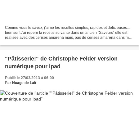
Comme vous le savez, j'aime les recettes simples, rapides et délicieuses...
bien sûr! J'ai repéré la recette suivante dans un ancien "Saveurs" elle est
réalisée avec des cerises amarena mais, pas de cerises amarena dans mes
placards. Il m'en fallait plus...
"Pâtisserie!" de Christophe Felder version
numérique pour ipad
Publié le 27/03/2013 à 06:00
Par
Nuage de Lait