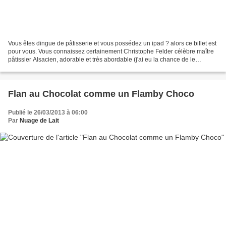
Vous êtes dingue de pâtisserie et vous possédez un ipad ? alors ce billet est
pour vous. Vous connaissez certainement Christophe Felder célèbre maître
pâtissier Alsacien, adorable et très abordable (j'ai eu la chance de le
rencontrer en démo lors du Salon...
Flan au Chocolat comme un Flamby Choco
Publié le 26/03/2013 à 06:00
Par
Nuage de Lait