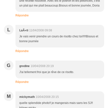
une recette nouvelle. Avec les le potiron et les pétoncles, c'est
un plat qui me plait beaucoup.Bisous et bonne journée, Doria
Répondre
L
LaÃ«ti
11/04/2008 09:08
Je vais venir prendre un cours de risotto chez toi!!!!!Bisous et
bonne journée
Répondre
G
gredine
10/04/2008 20:19
J'ai tellement froi que je rêve de ce risotto.
Répondre
M
mickymath
10/04/2008 20:15
quelle splendide photo!! je mangerais mais sans les SJ!!
biiises micky