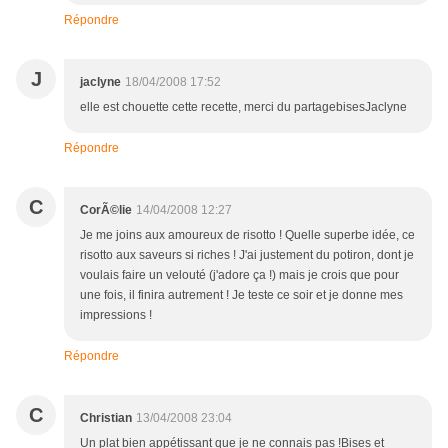
Répondre
J
jaclyne
18/04/2008 17:52
elle est chouette cette recette, merci du partagebisesJaclyne
Répondre
C
CorÃ©lie
14/04/2008 12:27
Je me joins aux amoureux de risotto ! Quelle superbe idée, ce
risotto aux saveurs si riches ! J'ai justement du potiron, dont je
voulais faire un velouté (j'adore ça !) mais je crois que pour
une fois, il finira autrement ! Je teste ce soir et je donne mes
impressions !
Répondre
C
Christian
13/04/2008 23:04
Un plat bien appétissant que je ne connais pas !Bises et