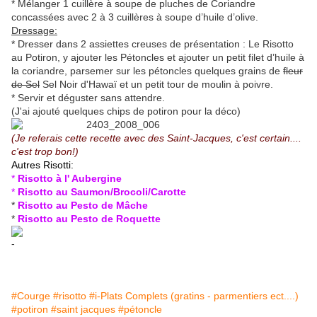
* Mélanger 1 cuillère à soupe de pluches de Coriandre
concassées avec 2 à 3 cuillères à soupe d’huile d’olive.
Dressage:
* Dresser dans 2 assiettes creuses de présentation : Le Risotto
au Potiron, y ajouter les Pétoncles et ajouter un petit filet d’huile à
la coriandre, parsemer sur les pétoncles quelques grains de
fleur
de Sel
Sel Noir d'Hawaï et un petit tour de moulin à poivre.
* Servir et déguster sans attendre.
(J'ai ajouté quelques chips de potiron pour la déco)
(Je referais cette recette avec des Saint-Jacques, c'est certain....
c'est trop bon!)
Autres Risotti:
*
Risotto à l' Aubergine
*
Risotto au Saumon/Brocoli/Carotte
*
Risotto au Pesto de Mâche
*
Risotto au Pesto de Roquette
#Courge
#risotto
#i-Plats Complets (gratins - parmentiers ect....)
#potiron
#saint jacques
#pétoncle