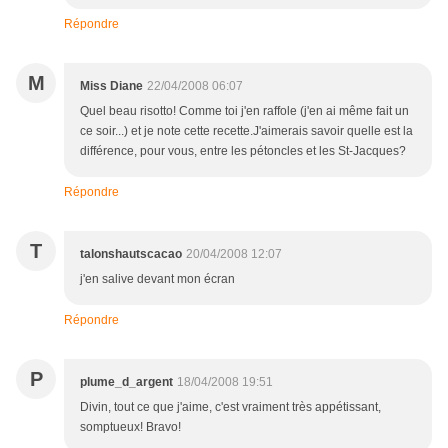
Répondre
M
Miss Diane
22/04/2008 06:07
Quel beau risotto! Comme toi j'en raffole (j'en ai même fait un
ce soir...) et je note cette recette.J'aimerais savoir quelle est la
différence, pour vous, entre les pétoncles et les St-Jacques?
Répondre
T
talonshautscacao
20/04/2008 12:07
j'en salive devant mon écran
Répondre
P
plume_d_argent
18/04/2008 19:51
Divin, tout ce que j'aime, c'est vraiment très appétissant,
somptueux! Bravo!