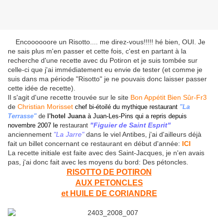
Encoooooore un Risotto.... me direz-vous!!!!! hé bien, OUI. Je
ne sais plus m'en passer et cette fois, c'est en partant à la
recherche d'une recette avec du Potiron et je suis tombée sur
celle-ci que j'ai immédiatement eu envie de tester (et comme je
suis dans ma période "Risotto" je ne pouvais donc laisser passer
cette idée de recette).
Il s'agit d'une recette trouvée sur le site
Bon Appétit Bien Sûr-Fr3
de
Christian Morisset
chef bi-étoilé du
mythique restaurant
"La
Terrasse"
de
l'hotel Juana
à Juan-Les-Pins qui a repris depuis
"Figuier de Saint Esprit"
novembre 2007 le
restaurant
anciennement
"La Jarre"
dans le viel Antibes, j'ai d'ailleurs déjà
fait un billet concernant ce restaurant en début d'année:
ICI
La recette initiale est faite avec des Saint-Jacques, je n'en avais
pas, j'ai donc fait avec les moyens du bord: Des pétoncles.
RISOTTO DE POTIRON
AUX PETONCLES
et HUILE DE CORIANDRE