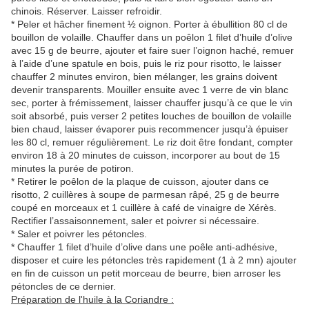
chinois. Réserver. Laisser refroidir.
* Peler et hâcher finement ½ oignon. Porter à ébullition 80 cl de
bouillon de volaille. Chauffer dans un poêlon 1 filet d’huile d’olive
avec 15 g de beurre, ajouter et faire suer l’oignon haché, remuer
à l’aide d’une spatule en bois, puis le riz pour risotto, le laisser
chauffer 2 minutes environ, bien mélanger, les grains doivent
devenir transparents. Mouiller ensuite avec 1 verre de vin blanc
sec, porter à frémissement, laisser chauffer jusqu’à ce que le vin
soit absorbé, puis verser 2 petites louches de bouillon de volaille
bien chaud, laisser évaporer puis recommencer jusqu’à épuiser
les 80 cl, remuer régulièrement. Le riz doit être fondant, compter
environ 18 à 20 minutes de cuisson, incorporer au bout de 15
minutes la purée de potiron.
* Retirer le poêlon de la plaque de cuisson, ajouter dans ce
risotto, 2 cuillères à soupe de parmesan râpé, 25 g de beurre
coupé en morceaux et 1 cuillère à café de vinaigre de Xérès.
Rectifier l’assaisonnement, saler et poivrer si nécessaire.
* Saler et poivrer les pétoncles.
* Chauffer 1 filet d’huile d’olive dans une poêle anti-adhésive,
disposer et cuire les pétoncles très rapidement (1 à 2 mn) ajouter
en fin de cuisson un petit morceau de beurre, bien arroser les
pétoncles de ce dernier.
Préparation de l'huile à la Coriandre :