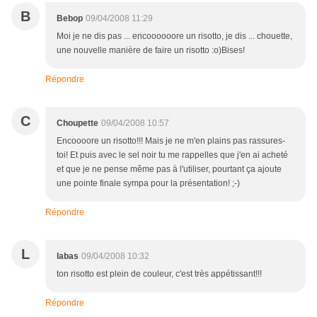
B
Bebop
09/04/2008 11:29
Moi je ne dis pas ... encoooooore un risotto, je dis ... chouette,
une nouvelle manière de faire un risotto :o)Bises!
Répondre
C
Choupette
09/04/2008 10:57
Encoooore un risotto!!! Mais je ne m'en plains pas rassures-
toi! Et puis avec le sel noir tu me rappelles que j'en ai acheté
et que je ne pense même pas à l'utiliser, pourtant ça ajoute
une pointe finale sympa pour la présentation! ;-)
Répondre
L
labas
09/04/2008 10:32
ton risotto est plein de couleur, c'est très appétissant!!!
Répondre