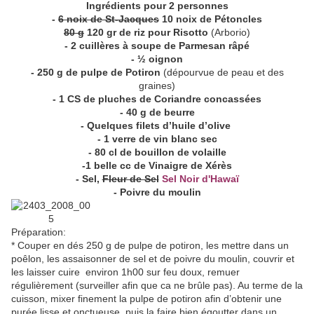
Ingrédients pour 2 personnes
-
6 noix de St-Jacques
10 noix de Pétoncles
80 g
120 gr de riz pour Risotto
(Arborio)
- 2 cuillères à soupe de Parmesan râpé
- ½ oignon
- 250 g de pulpe de Potiron
(dépourvue de peau et des
graines)
- 1 CS de pluches de Coriandre concassées
- 40 g de beurre
- Quelques filets d’huile d’olive
- 1 verre de vin blanc sec
- 80 cl de bouillon de volaille
-1 belle cc de Vinaigre de Xérès
- Sel,
Fleur de Sel
Sel Noir d'Hawaï
- Poivre du moulin
Préparation:
* Couper en dés 250 g de pulpe de potiron, les mettre dans un
poêlon, les assaisonner de sel et de poivre du moulin, couvrir et
les laisser cuire environ 1h00 sur feu doux, remuer
régulièrement (surveiller afin que ca ne brûle pas). Au terme de la
cuisson, mixer finement la pulpe de potiron afin d’obtenir une
purée lisse et onctueuse, puis la faire bien égoutter dans un