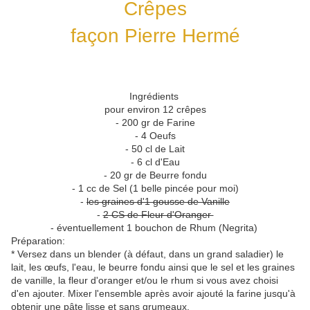
Crêpes
façon Pierre Hermé
Ingrédients
pour environ 12 crêpes
- 200 gr de Farine
- 4 Oeufs
- 50 cl de Lait
- 6 cl d'Eau
- 20 gr de Beurre fondu
- 1 cc de Sel (1 belle pincée pour moi)
-
les graines d'1 gousse de Vanille
-
2 CS de Fleur d'Oranger
- éventuellement 1 bouchon de Rhum (Negrita)
Préparation:
* Versez dans un blender (à défaut, dans un grand saladier) le
lait, les œufs, l'eau, le beurre fondu ainsi que le sel et les graines
de vanille, la fleur d'oranger et/ou le rhum si vous avez choisi
d'en ajouter. Mixer l'ensemble après avoir ajouté la farine jusqu'à
obtenir une pâte lisse et sans grumeaux.