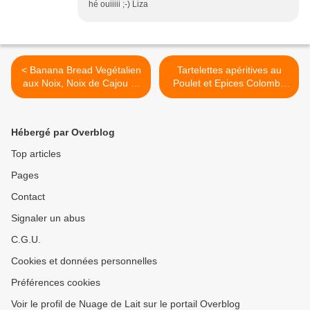
hé ouiiiii ;-) Liza
< Banana Bread Vegétalien
Tartelettes apéritives au
aux Noix, Noix de Cajou et
Poulet et Epices Colombo
pépites de chocolat
(ou que faire avec les
restes de poulet rôti ?) >
Hébergé par Overblog
Top articles
Pages
Contact
Signaler un abus
C.G.U.
Cookies et données personnelles
Préférences cookies
Voir le profil de Nuage de Lait sur le portail Overblog