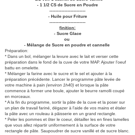
- 1 1/2 CS de Sucre en Poudre
------------------------
- Huile pour Friture
------------------------
finition:
- Sucre Glace
ou
- Mélange de Sucre en poudre et cannelle
Préparation:
* Dans un bol, mélanger la levure avec le lait et verser cette
préparation dans le fond de la cuve de votre MAP. Ajouter l'oeuf
battu en omelette.
* Mélanger la farine avec le sucre et le sel et ajouter à la
préparation précédente. Lancer le programme pâte levée de
votre machine à pain
(environ 1h40)
et lorsque la pâte
commence à former une boule, ajouter le beurre ramolli coupé
en morceaux.
* A la fin du programme, sortir la pâte de la cuve et la poser sur
un plan de travail fariné, dégazer à l'aide de vos mains et étaler
la pâte avec un rouleau à pâisserie en un grand rectangle.
* Peler les pommes et ôter le coeur, détailler les en fines lamelles
que vous allez répartir uniformement à la surface de votre
rectangle de pâte. Saupoudrer de sucre vanillé et de sucre blanc.