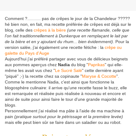
Comment ?........... pas de crêpes le jour de la Chandeleur ?????
hé bien non, en fait, ma recette préférée de crêpes est déjà sur le
blog, celle des
crêpes à la bière
(une recette flamande, celle que
l'on fait traditionnellement à Dunkerque en remplaçant le lait par
de la bière et en y ajoutant du rhum... bien évidemment)
. Pour la
version salée, j'ai également une recette fétiche : la
crêpe ou
galette du Pays d'Auge
Aujourd'hui j'ai préféré partager avec vous de délicieux beignets
aux pommes aperçus chez
Nadia
du blog "
Paprikas
" qui elle-
même les avait vus chez "
Le Sucré Salé
" cette dernière ayant
"piqué" ;-) la recette chez sa copinaute "
Maryse & Cocotte
".
Comme le mentionne Nadia, c'est ainsi que fonctionne la
blogosphère culinaire: il arrive qu'une recette fasse le buzz, elle
est remarquée et réalisée puis réalisée à nouveau et encore et
ainsi de suite pour ainsi faire le tour d'une grande majorité de
blogs.
Personnellement j'ai réalisé ma pâte à l'aide de ma machine à
pain
(pratique surtout pour le pétrissage et la première levée)
mais elle peut bien sûr se faire dans un saladier ou au robot.