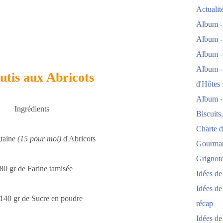
Actuali
Album -
Album -
Album -
Album -
utis aux Abricots
d'Hôtes
Album -
Ingrédients
Biscuits
Charte d
gtaine
(15 pour moi)
d'Abricots
Gourmand
Grignoter
180 gr de Farine tamisée
Idées d
Idées de
140 gr de Sucre en poudre
récap
Idées de