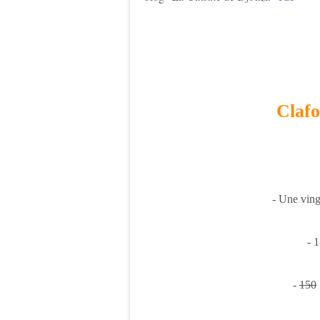
Clafo
- Une vin
- 
-
150