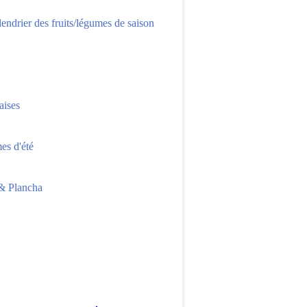
lendrier des fruits/légumes de saison
aises
s d'été
 Plancha