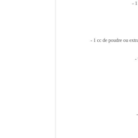
- 1
- 1 cc de poudre ou extra
-