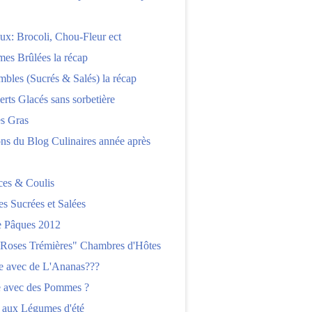
x: Brocoli, Chou-Fleur ect
es Brûlées la récap
bles (Sucrés & Salés) la récap
erts Glacés sans sorbetière
es Gras
ns du Blog Culinaires année après
ces & Coulis
es Sucrées et Salées
 Pâques 2012
"Roses Trémières" Chambres d'Hôtes
re avec de L'Ananas???
e avec des Pommes ?
 aux Légumes d'été