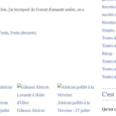
Recettes
e fois, j'ai incorporé de l'extrait d'amande amère, on a
sucrées 
Recette
Soupes, 
Fruits
,
Fruits (desserts)
Toutes l
Toutes m
Récap
Toutes 
Toutes m
Toutes 
C'est
ricots
Abricots poêlés à la
Qu'est 
juillet
Gâteaux Abricot-
Verveine - 27 juillet