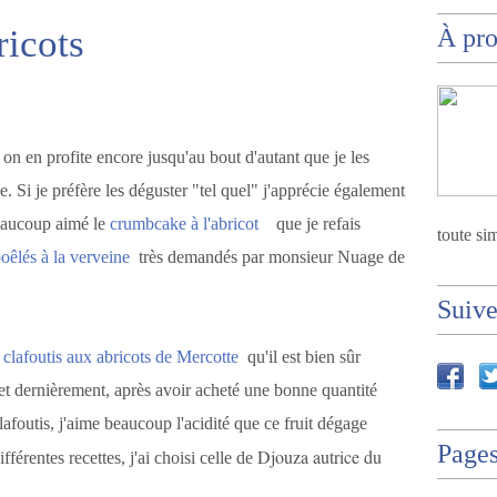
ricots
À pr
s on en profite encore jusqu'au bout d'autant que je les
. Si je préfère les déguster "tel quel" j'apprécie également
beaucoup aimé le
crumbcake à l'abricot
que je refais
toute sim
poêlés à la verveine
très demandés par monsieur Nuage de
Suiv
e
clafoutis aux abricots de Mercotte
qu'il est bien sûr
s et dernièrement, après avoir acheté une bonne quantité
clafoutis, j'aime beaucoup l'acidité que ce fruit dégage
Page
Djouza autrice du
fférentes recettes, j'ai choisi celle de