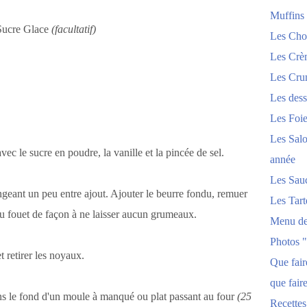
Muffins
Sucre Glace
(facultatif)
Les Chou
Les Crèm
Les Crum
Les dess
Les Foi
Les Salo
vec le sucre en poudre, la vanille et la pincée de sel.
année
Les Sau
ngeant un peu entre ajout. Ajouter le beurre fondu, remuer
Les Tart
 au fouet de façon à ne laisser aucun grumeaux.
Menu de
Photos 
et retirer les noyaux.
Que fai
que fair
ns le fond d'un moule à manqué ou plat passant au four
(25
Recettes