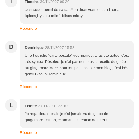
T
Tiuscha
30/11/2007 09:20
c'est super gentil de sa part!! on dirait vraiment un tiroir à
épices,il y a du relief!! biises micky
Répondre
D
Dominique
28/11/2007 15:58
Une très jolie "carte postale" gourmande, tu as été gâtée, c'est
très sympa. Désolée, je n'ai pas non plus la recette de gelée
au gingembre.Merci pour ton petit mot sur mon blog, c'est très
gentil.Bisous.Dominique
Répondre
L
Lolotte
27/11/2007 23:10
Je regarderais, mais je n'ai jamais vu de gelee de
gingembre...Sinon, charmante attention de Laeti!
Répondre