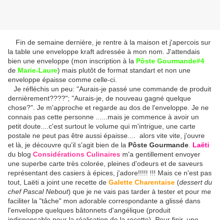
Fin de semaine dernière, je rentre à la maison et j'apercois sur
la table une enveloppe kraft adressée à mon nom. J'attendais
bien une enveloppe (mon inscription à la
Pôste Gourmande
#4
de
Marie-Laure
) mais plutôt de format standart et non une
enveloppe épaisse comme celle-ci.
Je réfléchis un peu: "Aurais-je passé une commande de produit
dernièrement????"; "Aurais-je, de nouveau gagné quelque
chose?". Je m'approche et regarde au dos de l'enveloppe. Je ne
connais pas cette personne ......mais je commence à avoir un
petit doute....c'est surtout le volume qui m'intrigue, une carte
postale ne peut pas être aussi épaisse.... alors vite vite, j'ouvre
et là, je découvre qu'il s'agit bien de la
Pôste Gourmande
.
Laëti
du blog
Considérations Culinaires
m'a gentillement envoyer
une superbe carte très colorée, pleines d'odeurs et de saveurs
représentant des casiers à épices, j'adore!!!!! !!! Mais ce n'est pas
tout, Laëti a joint une recette de
Galette Charentaise
(
dessert du
chef Pascal Nebout
) que je ne vais pas tarder à tester et pour me
faciliter la "tâche" mon adorable correspondante a glissé dans
l'enveloppe quelques bâtonnets d'angélique (produit
indispensable pour la réalisation de la recette). Pour finir, une