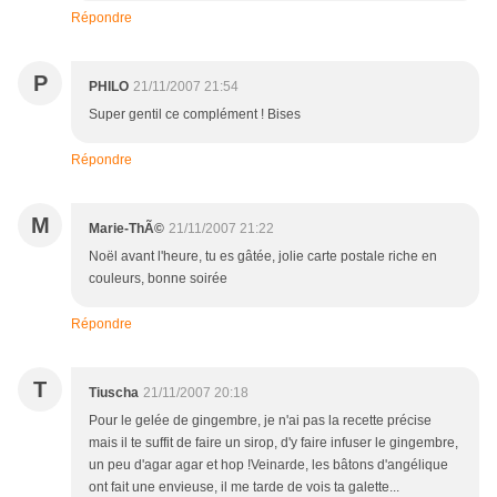
Répondre
P
PHILO
21/11/2007 21:54
Super gentil ce complément ! Bises
Répondre
M
Marie-ThÃ©
21/11/2007 21:22
Noël avant l'heure, tu es gâtée, jolie carte postale riche en
couleurs, bonne soirée
Répondre
T
Tiuscha
21/11/2007 20:18
Pour le gelée de gingembre, je n'ai pas la recette précise
mais il te suffit de faire un sirop, d'y faire infuser le gingembre,
un peu d'agar agar et hop !Veinarde, les bâtons d'angélique
ont fait une envieuse, il me tarde de vois ta galette...