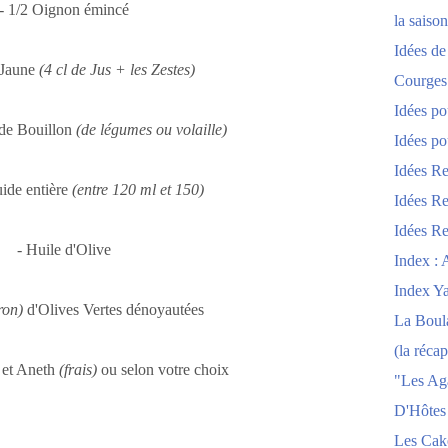
- 1/2 Oignon émincé
la saison
Idées de
 Jaune
(4 cl de Jus + les Zestes)
Courges
Idées po
 de Bouillon
(de légumes ou volaille)
Idées po
Idées Re
uide entière
(entre 120 ml et 150)
Idées Re
Idées Re
- Huile d'Olive
Index : 
Index Y
ron)
d'Olives Vertes dénoyautées
La Boula
(la récap
 et Aneth
(frais)
ou selon votre choix
"Les Ag
D'Hôtes
Les Cak