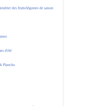
lendrier des fruits/légumes de saison
aises
s d'été
 Plancha