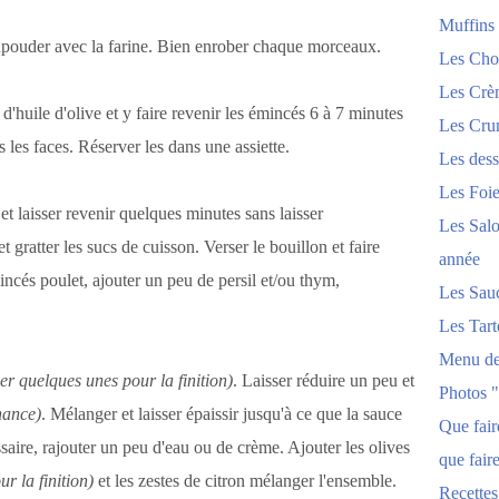
Muffins
aupouder avec la farine. Bien enrober chaque morceaux.
Les Chou
Les Crèm
'huile d'olive et y faire revenir les émincés 6 à 7 minutes
Les Crum
s les faces. Réserver les dans une assiette.
Les dess
Les Foi
et laisser revenir quelques minutes sans laisser
Les Salo
et gratter les sucs de cuisson. Verser le bouillon et faire
année
incés poulet, ajouter un peu de persil et/ou thym,
Les Sau
Les Tart
Menu de
er quelques unes pour la finition)
. Laisser réduire un peu et
Photos 
nance)
. Mélanger et laisser épaissir jusqu'à ce que la sauce
Que fai
ssaire, rajouter un peu d'eau ou de crème. Ajouter les olives
que fair
r la finition)
et les zestes de citron mélanger
l'ensemble.
Recettes