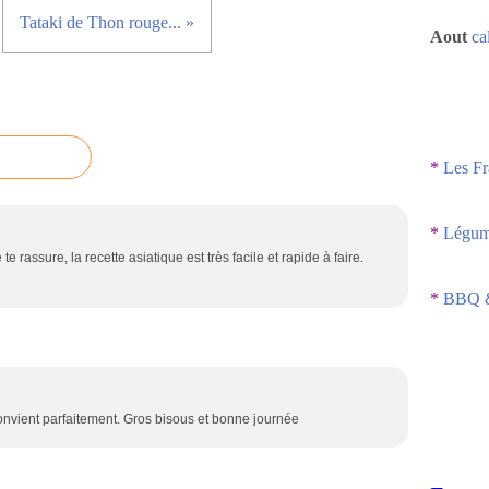
Tataki de Thon rouge... »
Aout
ca
*
Les Fr
*
Légume
te rassure, la recette asiatique est très facile et rapide à faire.
*
BBQ &
onvient parfaitement. Gros bisous et bonne journée