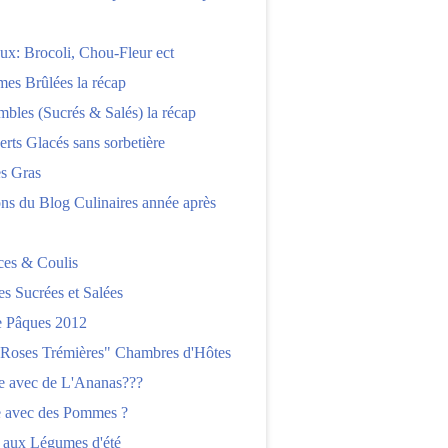
x: Brocoli, Chou-Fleur ect
es Brûlées la récap
bles (Sucrés & Salés) la récap
erts Glacés sans sorbetière
es Gras
ns du Blog Culinaires année après
ces & Coulis
es Sucrées et Salées
 Pâques 2012
"Roses Trémières" Chambres d'Hôtes
re avec de L'Ananas???
e avec des Pommes ?
 aux Légumes d'été