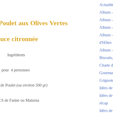
Actuali
Album -
Album -
Poulet aux Olives Vertes
Album -
Album -
auce citronnée
d'Hôtes
Album -
Ingrédients
Biscuits
Charte d
pour 4 personnes
Gourmand
Grignoter
s de Poulet
(ou environ 500 gr)
Idées d
Idées de
CS de Farine ou Maïzena
récap
Idées de