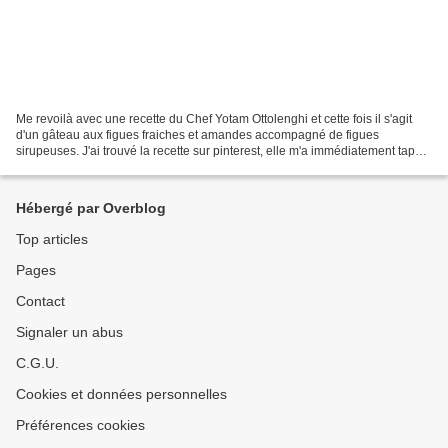
Me revoilà avec une recette du Chef Yotam Ottolenghi et cette fois il s'agit
d'un gâteau aux figues fraiches et amandes accompagné de figues
sirupeuses. J'ai trouvé la recette sur pinterest, elle m'a immédiatement tapé
dans l'oeil. J'ai eu un petit soucis...
Hébergé par Overblog
Top articles
Pages
Contact
Signaler un abus
C.G.U.
Cookies et données personnelles
Préférences cookies