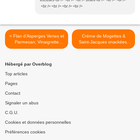
excuses<br /> <br /> <br /> bises<br /> <br /> <br />
<br /> <br /> <br /> <br />
< Flan d'Asperges Vertes et
Crème de Mogettes &
Parmesan; Vinaigrette
Saint-Jacques snackées;
Mimosa
brisures de Truffes >
Hébergé par Overblog
Top articles
Pages
Contact
Signaler un abus
C.G.U.
Cookies et données personnelles
Préférences cookies