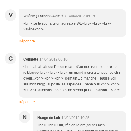
V
Valérie ( Franche-Comté )
14/04/2012 09:19
<br /> Je te souhaite un agréable WE<br /> <br /> <br />
Valérie<br />
Répondre
C
Colinette
14/04/2012 08:16
<br /> ah ah ah oui t'es en retard, d'au moins une guerre. lol ..
je blague<br /> <br /> <br /> un grand merci a toi pour ce clin
d'oeil...<br /> <br /> <br /> demain .. dimanche... passe voir
sur mon blog; j'ai posté les asperges .. benh oui! <br /> <br />
<br /> si j'attensds trop elles ne seront plus de saison ...<br />
Répondre
N
Nuage de Lait
14/04/2012 10:35
<br /> <br /> Oui, très en retard, toutes mes