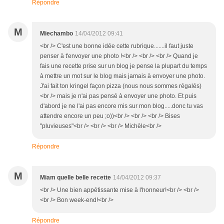
Répondre
M
Miechambo
14/04/2012 09:41
<br /> C'est une bonne idée cette rubrique.......il faut juste
penser à t'envoyer une photo !<br /> <br /> <br /> Quand je
fais une recette prise sur un blog je pense la plupart du temps
à mettre un mot sur le blog mais jamais à envoyer une photo.
J'ai fait ton kringel façon pizza (nous nous sommes régalés)
<br /> mais je n'ai pas pensé à envoyer une photo. Et puis
d'abord je ne l'ai pas encore mis sur mon blog.....donc tu vas
attendre encore un peu ;o))<br /> <br /> <br /> Bises
"pluvieuses"<br /> <br /> <br /> Michèle<br />
Répondre
M
Miam quelle belle recette
14/04/2012 09:37
<br /> Une bien appétissante mise à l'honneur!<br /> <br />
<br /> Bon week-end!<br />
Répondre