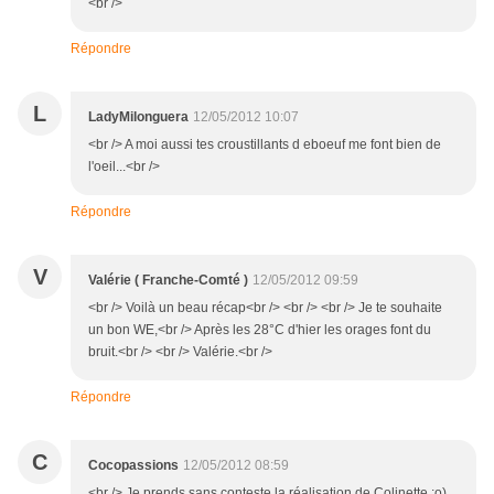
<br />
Répondre
L
LadyMilonguera
12/05/2012 10:07
<br /> A moi aussi tes croustillants d eboeuf me font bien de
l'oeil...<br />
Répondre
V
Valérie ( Franche-Comté )
12/05/2012 09:59
<br /> Voilà un beau récap<br /> <br /> <br /> Je te souhaite
un bon WE,<br /> Après les 28°C d'hier les orages font du
bruit.<br /> <br /> Valérie.<br />
Répondre
C
Cocopassions
12/05/2012 08:59
<br /> Je prends sans conteste la réalisation de Colinette ;o)