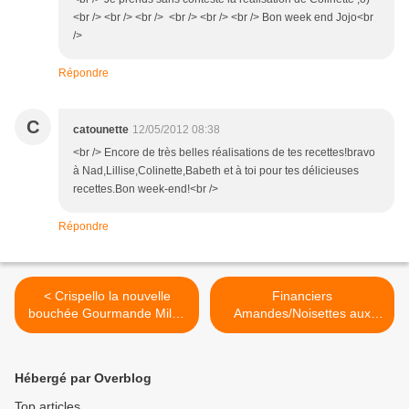
<br /> <br /> <br /> <br /> <br /> <br /> Bon week end Jojo<br
/>
Répondre
C
catounette
12/05/2012 08:38
<br /> Encore de très belles réalisations de tes recettes!bravo
à Nad,Lillise,Colinette,Babeth et à toi pour tes délicieuses
recettes.Bon week-end!<br />
Répondre
< Crispello la nouvelle
Financiers
bouchée Gourmande Milka
Amandes/Noisettes aux
à gagner
Amandes Effilées >
Hébergé par Overblog
Top articles