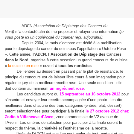
ADCN
(Association de Dépistage des Cancers du
Nord)
m'a contacté afin de me proposer et relayer une information
(je
vous poste ici un copié/collé du courrier reçu aujourdhui)
:
Depuis 2004, le mois d’octobre est dédié à la mobilisation
pour le dépistage du cancer du sein sous l’appellation « Octobre Rose
». Cette année,
l’ADCN, l’Association de Dépistage des Cancers
dans le Nord
, organise à cette occasion un grand concours de cuisine
«
la cuisine en rose
» ouvert à
tous les nordistes
.
De l’entrée au dessert en passant par le plat de résistance, le
principe du concours est de laisser libre cours à son imagination pour
régaler le jury de la meilleure recette rose. Une seule condition : elle
doit contenir au minimum
un ingrédient rose
.
Les candidats auront du
15 septembre au 16 octobre 2012
pour
s’inscrire et envoyer leur recette accompagnée d’une photo. Les dix
meilleures dans chacune des trois catégories (entrée, plat, dessert)
seront sélectionnées pour participer à la finale
le 27 octobre 2012 chez
Zodio à
Villeneuve d’Ascq
, zone commerciale de V2 avenue de
l’Avenir. Les critères de sélection pour participer à la finale seront le
respect du thème, la créativité et l’esthétisme de la recette.
L’idée de l’ADCN est que l’on peut parler de tout, partout et en