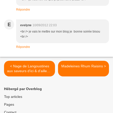
Répondre
E
evelyne
10/09/2012 22:03
<br /> je vais le mettre sur mon blog je bonne soirée bisou
<br />
Répondre
< Nage de Langoustines
Madeleines Rhum Raisins >
aux saveurs d'ici & d'ailleurs
Concours Ariaké-750 gr
Hébergé par Overblog
Top articles
Pages
Contact