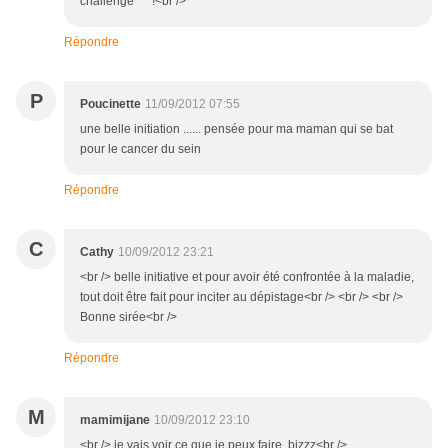
challenge ^^ !<br />
Répondre
P
Poucinette
11/09/2012 07:55
une belle initiation ...... pensée pour ma maman qui se bat
pour le cancer du sein
Répondre
C
Cathy
10/09/2012 23:21
<br /> belle initiative et pour avoir été confrontée à la maladie,
tout doit être fait pour inciter au dépistage<br /> <br /> <br />
Bonne sirée<br />
Répondre
M
mamimijane
10/09/2012 23:10
<br /> je vais voir ce que je peux faire ,bizzz<br />