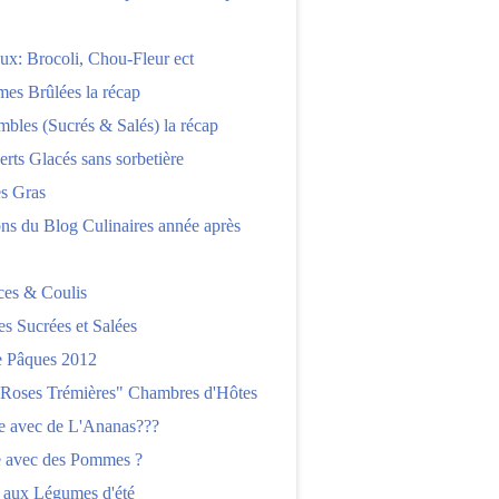
x: Brocoli, Chou-Fleur ect
es Brûlées la récap
bles (Sucrés & Salés) la récap
erts Glacés sans sorbetière
es Gras
ns du Blog Culinaires année après
ces & Coulis
es Sucrées et Salées
 Pâques 2012
"Roses Trémières" Chambres d'Hôtes
re avec de L'Ananas???
e avec des Pommes ?
 aux Légumes d'été