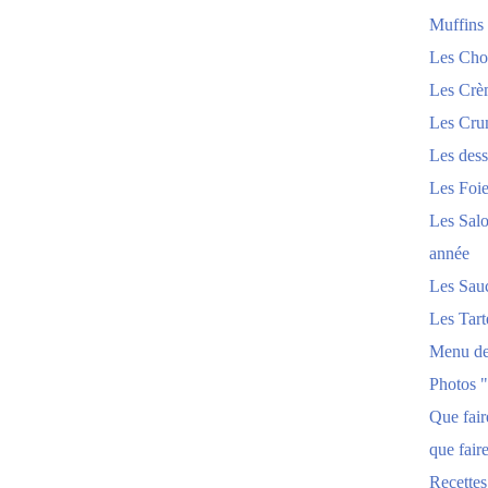
Muffins
Les Chou
Les Crèm
Les Crum
Les dess
Les Foi
Les Salo
année
Les Sau
Les Tart
Menu de
Photos 
Que fai
que fair
Recettes