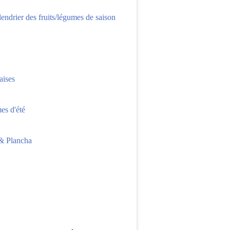
lendrier des fruits/légumes de saison
aises
s d'été
 Plancha