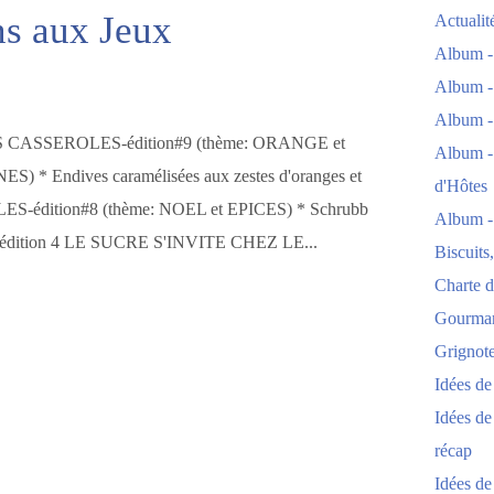
ns aux Jeux
Actuali
Album -
Album -
Album -
 CASSEROLES-édition#9 (thème: ORANGE et
Album -
S) * Endives caramélisées aux zestes d'oranges et
d'Hôtes
S-édition#8 (thème: NOEL et EPICES) * Schrubb
Album -
 #édition 4 LE SUCRE S'INVITE CHEZ LE...
Biscuits
Charte d
Gourmand
Grignoter
Idées d
Idées de
récap
Idées de