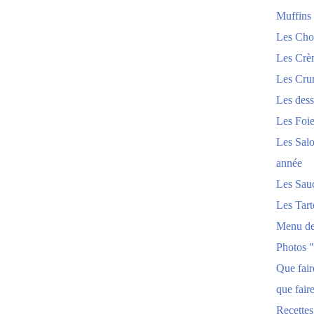
Muffins
Les Chou
Les Crèm
Les Crum
Les dess
Les Foi
Les Salo
année
Les Sau
Les Tart
Menu de
Photos 
Que fai
que fair
Recettes