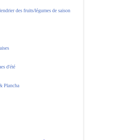
lendrier des fruits/légumes de saison
aises
s d'été
 Plancha