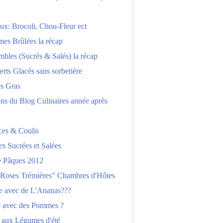
x: Brocoli, Chou-Fleur ect
es Brûlées la récap
bles (Sucrés & Salés) la récap
erts Glacés sans sorbetière
es Gras
ns du Blog Culinaires année après
ces & Coulis
es Sucrées et Salées
 Pâques 2012
"Roses Trémières" Chambres d'Hôtes
re avec de L'Ananas???
e avec des Pommes ?
 aux Légumes d'été