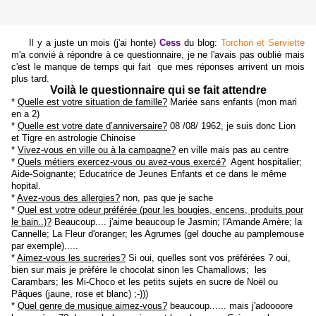
Il y a juste un mois (j'ai honte)
Cess
du blog:
Torchon et Serviette
m'a convié à répondre à ce questionnaire, je ne l'avais pas oublié mais
c'est le manque de temps qui fait que mes réponses arrivent un mois
plus tard.
Voilà le questionnaire qui se fait attendre
*
Quelle est votre situation de famille?
Mariée sans enfants (mon mari
en a 2)
*
Quelle est votre date d’anniversaire?
08 /08/ 1962, je suis donc Lion
et Tigre en astrologie Chinoise
*
Vivez-vous en ville ou à la campagne?
en ville mais pas au centre
*
Quels métiers exercez-vous ou avez-vous exercé?
Agent hospitalier;
Aide-Soignante; Educatrice de Jeunes Enfants et ce dans le même
hopital.
*
Avez-vous des allergies?
non, pas que je sache
*
Quel est votre odeur préférée (pour les bougies, encens, produits pour
le bain..)?
Beaucoup.... j'aime beaucoup le Jasmin; l'Amande Amère; la
Cannelle; La Fleur d'oranger; les Agrumes (gel douche au pamplemouse
par exemple).....
*
Aimez-vous les sucreries?
Si oui, quelles sont vos préférées ? oui,
bien sur mais je prèfére le chocolat sinon les Chamallows; les
Carambars; les Mi-Choco et les petits sujets en sucre de Noël ou
Pâques (jaune, rose et blanc) ;-)))
*
Quel genre de musique aimez-vous?
beaucoup...... mais j'adoooore