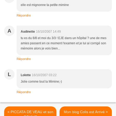
elle est mignonne ta petite mimine
Répondre
A
Audinette
16/10/2007 14:49
tu es du 8/8 et moi du 3/3 ! EJE dans un hôpital ? une de mes
amies passent en ce moment l'examen et je lui ai corrigé son
mémoire alors je vois bien...
Répondre
L
Lolotte
16/10/2007 03:22
Jolie comme tout la Mimine;-)
Répondre
< PICCATA DE VEAU et son
Mon blog Colis est Arrivé >