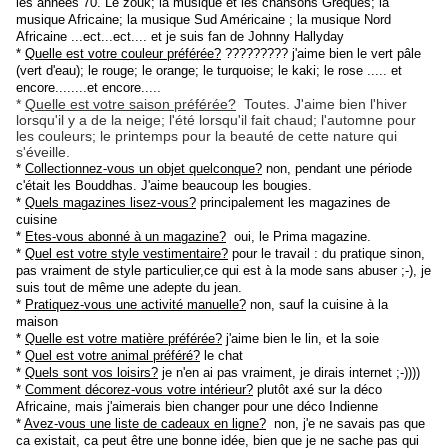
les années 70. Le zouk; la musique et les chansons Grèques; la
musique Africaine; la musique Sud Américaine ; la musique Nord
Africaine ...ect...ect.... et je suis fan de Johnny Hallyday
*
Quelle est votre couleur préférée?
????????? j'aime bien le vert pâle
(vert d'eau); le rouge; le orange; le turquoise; le kaki; le rose ..... et
.
encore........et encore....
*
Quelle est votre saison préférée?
Toutes. J'aime bien l'hiver
lorsqu'il y a de la neige; l'été lorsqu'il fait chaud; l'automne pour
les couleurs; le printemps pour la beauté de cette nature qui
s'éveille.
*
Collectionnez-vous un objet quelconque?
non, pendant une période
c'était les Bouddhas. J'aime beaucoup les bougies.
*
Quels magazines lisez-vous?
principalement les magazines de
cuisine
*
Etes-vous abonné à un magazine?
oui, le Prima magazine.
*
Quel est votre style vestimentaire?
pour le travail : du pratique sinon,
pas vraiment de style particulier,ce qui est à la mode sans abuser ;-), je
suis tout de même une adepte du jean.
*
Pratiquez-vous une activité manuelle?
non, sauf la cuisine à la
maison
*
Quelle est votre matière préférée?
j'aime bien le lin, et la soie
*
Quel est votre animal préféré?
le chat
*
Quels sont vos loisirs?
je n'en ai pas vraiment, je dirais internet ;-))))
*
Comment décorez-vous votre intérieur?
plutôt axé sur la déco
Africaine, mais j'aimerais bien changer pour une déco Indienne
*
Avez-vous une liste de cadeaux en ligne?
non, j'e ne savais pas que
ca existait, ca peut être une bonne idée, bien que je ne sache pas qui