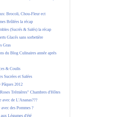
x: Brocoli, Chou-Fleur ect
es Brûlées la récap
bles (Sucrés & Salés) la récap
erts Glacés sans sorbetière
es Gras
ns du Blog Culinaires année après
ces & Coulis
es Sucrées et Salées
 Pâques 2012
"Roses Trémières" Chambres d'Hôtes
re avec de L'Ananas???
e avec des Pommes ?
 aux Légumes d'été