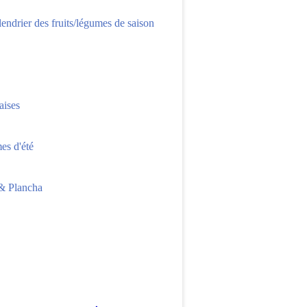
lendrier des fruits/légumes de saison
aises
s d'été
 Plancha