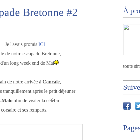
apade Bretonne #2
À pr
e l'avais promis
ICI
uite de notre escapade Bretonne,
 d'un long week end de Mai
toute sim
in de notre arrivée à
Cancale
,
Suiv
 tranquillement après le petit déjeuner
t-Malo
afin de visiter la célèbre
 corsaire et ses remparts.
Page