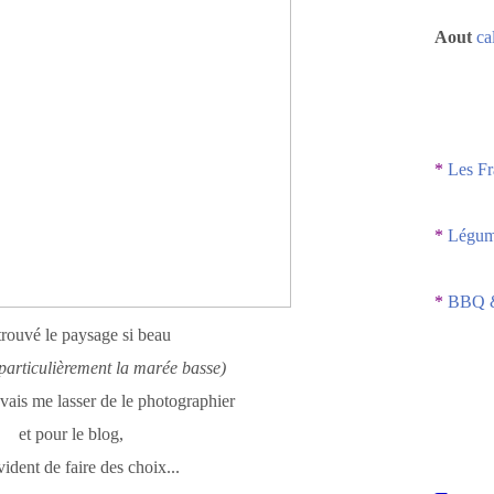
Aout
ca
*
Les Fr
*
Légume
*
BBQ &
 trouvé le paysage si beau
 particulièrement la marée basse)
vais me lasser de le photographier
et pour le blog,
vident de faire des choix...