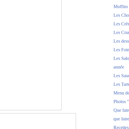
Muffins
Les Chou
Les Crèm
Les Crum
Les dess
Les Foi
Les Salo
année
Les Sau
Les Tart
Menu de
Photos 
Que fai
que fair
Recettes