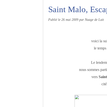
Saint Malo, Esc
Publié le
26 mai 2009
par Nuage de Lait
J
voici la s
le temps
Le lendema
nous sommes partis
vers
Sain
cité