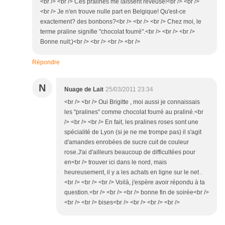
<br /> <br /> Ces pralines me laissent rêveuse!<br /> <br />
<br /> Je n'en trouve nulle part en Belgique! Qu'est-ce
exactement? des bonbons?<br /> <br /> <br /> Chez moi, le
terme praline signifie "chocolat fourré".<br /> <br /> <br />
Bonne nuit;)<br /> <br /> <br /> <br />
Répondre
N
Nuage de Lait
25/03/2011 23:34
<br /> <br /> Oui Brigitte , moi aussi je connaissais
les "pralines" comme chocolat fourré au praliné.<br
/> <br /> <br /> En fait, les pralines roses sont une
spécialité de Lyon (si je ne me trompe pas) il s'agit
d'amandes enrobées de sucre cuit de couleur
rose.J'ai d'ailleurs beaucoup de difficultées pour
en<br /> trouver ici dans le nord, mais
heureusement, il y a les achats en ligne sur le net .
<br /> <br /> <br /> Voilà, j'espère avoir répondu à ta
question.<br /> <br /> <br /> bonne fin de soirée<br />
<br /> <br /> bises<br /> <br /> <br /> <br />