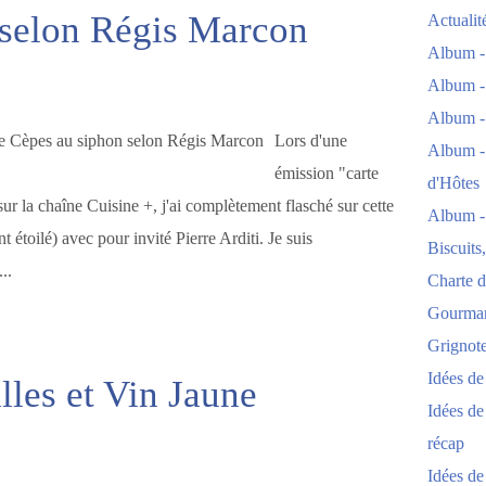
 selon Régis Marcon
Actuali
Album -
Album -
Album -
Lors d'une
Album -
émission "carte
d'Hôtes
r la chaîne Cuisine +, j'ai complètement flasché sur cette
Album -
 étoilé) avec pour invité Pierre Arditi. Je suis
Biscuits
..
Charte d
Gourmand
Grignoter
Idées d
lles et Vin Jaune
Idées de
récap
Idées de