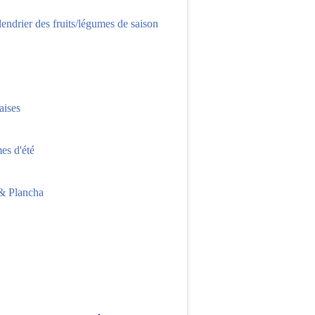
lendrier des fruits/légumes de saison
aises
s d'été
 Plancha