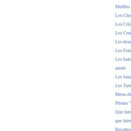
Muffins
Les Chou
Les Crèm
Les Crum
Les dess
Les Foi
Les Salo
année
Les Sau
Les Tart
Menu de
Photos 
Que fai
que fair
Recettes