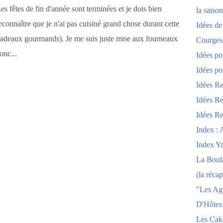
es fêtes de fin d'année sont terminées et je dois bien
la saison
econnaître que je n'ai pas cuisiné grand chose durant cette
Idées de
cadeaux gourmands). Je me suis juste mise aux fourneaux
Courges
onc...
Idées po
Idées po
Idées Re
Idées Re
Idées Re
Index : 
Index Y
La Boula
(la récap
"Les Ag
D'Hôtes
Les Cak