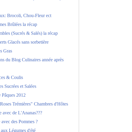
x: Brocoli, Chou-Fleur ect
es Brûlées la récap
bles (Sucrés & Salés) la récap
erts Glacés sans sorbetière
es Gras
ns du Blog Culinaires année après
ces & Coulis
es Sucrées et Salées
 Pâques 2012
"Roses Trémières" Chambres d'Hôtes
re avec de L'Ananas???
e avec des Pommes ?
 aux Légumes d'été