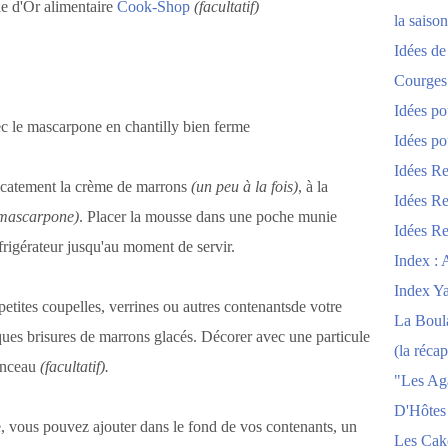
le d'Or alimentaire
Cook-Shop
(facultatif)
la saison
Idées de
Courges
Idées po
vec le mascarpone en chantilly bien ferme
Idées po
Idées Re
licatement la crème de marrons
(un peu à la fois)
, à la
Idées Re
/mascarpone)
. Placer la mousse dans une poche munie
Idées Re
éfrigérateur jusqu'au moment de servir.
Index : 
Index Y
etites coupelles, verrines ou autres contenantsde votre
La Boula
ues brisures de marrons glacés. Décorer avec une particule
(la récap
pinceau
(facultatif).
"Les Ag
D'Hôtes
 vous pouvez ajouter dans le fond de vos contenants, un
Les Cak