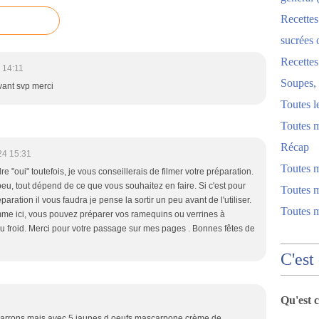
Recettes
sucrées 
Recette
 14:11
Soupes, 
vant svp merci
Toutes l
Toutes m
Récap
24 15:31
Toutes 
re "oui" toutefois, je vous conseillerais de filmer votre préparation.
peu, tout dépend de ce que vous souhaitez en faire. Si c'est pour
Toutes m
aration il vous faudra je pense la sortir un peu avant de l'utiliser.
Toutes 
mme ici, vous pouvez préparer vos ramequins ou verrines à
au froid. Merci pour votre passage sur mes pages . Bonnes fêtes de
C'est
Qu'est 
 marrons mais avec 5 jaunes d oeufs mascarpone crème de