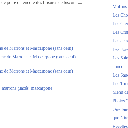
e poire ou encore des brisures de biscuit.......
Muffins
Les Chou
Les Crèm
Les Crum
Les dess
Les Foi
Les Salo
année
Les Sau
Les Tart
,
marrons glacés
,
mascarpone
Menu de
Photos 
Que fai
que fair
Recettes