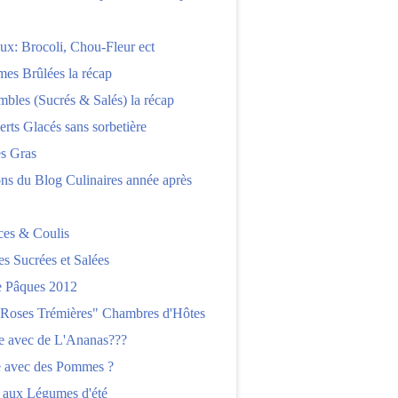
x: Brocoli, Chou-Fleur ect
es Brûlées la récap
bles (Sucrés & Salés) la récap
erts Glacés sans sorbetière
es Gras
ns du Blog Culinaires année après
ces & Coulis
es Sucrées et Salées
 Pâques 2012
"Roses Trémières" Chambres d'Hôtes
re avec de L'Ananas???
e avec des Pommes ?
 aux Légumes d'été