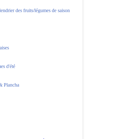
lendrier des fruits/légumes de saison
aises
s d'été
 Plancha