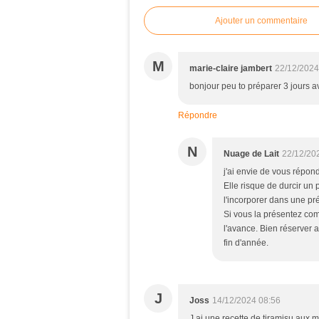
Ajouter un commentaire
M
marie-claire jambert
22/12/2024
bonjour peu to préparer 3 jours a
Répondre
N
Nuage de Lait
22/12/20
j'ai envie de vous répond
Elle risque de durcir un 
l'incorporer dans une prép
Si vous la présentez co
l'avance. Bien réserver 
fin d'année.
J
Joss
14/12/2024 08:56
J ai une recette de tiramisu aux