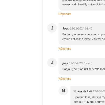
marrons et chantilly qui est très 
Répondre
J
Joss
14/12/2024 08:46
Bonjour, je reviens vers vous.. p
crème est assez ferme ? Merci po
Répondre
J
joss
12/10/2024 17:45
Bonjour, peut-on utiliser cette mo
Répondre
N
Nuage de Lait
13/10/20
Bonjour Joss, alors je n'
dire oui ;-) Merci pour 