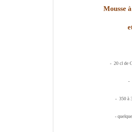
Mousse à
e
- 20 cl de 
-
- 350 à 
- quelqu