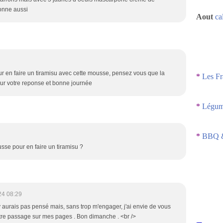
bonne aussi
Aout
ca
our en faire un tiramisu avec cette mousse, pensez vous que la
*
Les Fr
ur votre reponse et bonne journée
*
Légume
*
BBQ &
usse pour en faire un tiramisu ?
24 08:29
y aurais pas pensé mais, sans trop m'engager, j'ai envie de vous
votre passage sur mes pages . Bon dimanche . <br />