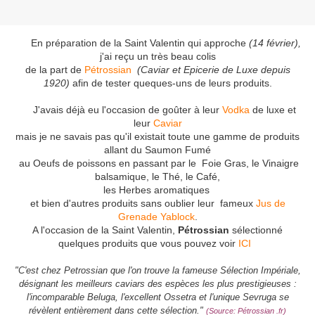
En préparation de la Saint Valentin qui approche
(14 février),
j'ai reçu un très beau colis
de la part de
Pétrossian
(Caviar et Epicerie de Luxe depuis
1920)
afin de tester queques-uns de leurs produits.
J'avais déjà eu l'occasion de goûter à leur
Vodka
de luxe et
leur
Caviar
mais je ne savais pas qu'il existait toute une gamme de produits
allant du Saumon Fumé
au Oeufs de poissons en passant par le Foie Gras, le Vinaigre
balsamique, le Thé, le Café,
les Herbes aromatiques
et bien d'autres produits sans oublier leur fameux
Jus de
Grenade Yablock
.
A l'occasion de la Saint Valentin,
Pétrossian
sélectionné
quelques produits que vous pouvez voir
ICI
"C'est chez Petrossian que l'on trouve la fameuse Sélection Impériale,
désignant les meilleurs caviars des espèces les plus prestigieuses :
l'incomparable Beluga, l'excellent Ossetra et l'unique Sevruga se
révèlent entièrement dans cette sélection."
(Source: Pétrossian .fr)