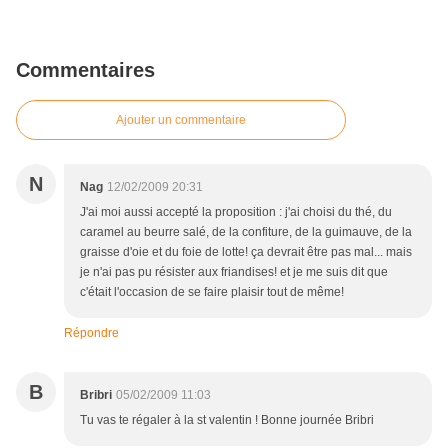
Commentaires
Ajouter un commentaire
N
Nag
12/02/2009 20:31
J'ai moi aussi accepté la proposition : j'ai choisi du thé, du
caramel au beurre salé, de la confiture, de la guimauve, de la
graisse d'oie et du foie de lotte! ça devrait être pas mal... mais
je n'ai pas pu résister aux friandises! et je me suis dit que
c'était l'occasion de se faire plaisir tout de même!
Répondre
B
Bribri
05/02/2009 11:03
Tu vas te régaler à la st valentin ! Bonne journée Bribri