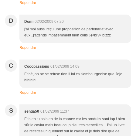
Répondre
D
Domi
02/02/2009 07:20
j'ai moi aussi reçu une proposition de partenariat avec
eux...j'attends impatiemment mon colis ;-)<br /> bizzz
Répondre
C
Cocopassions
01/02/2009 14:09
Et bé, on ne se refuse rien !! lol ca s'embourgeoise que Jojo
hihihihi
Répondre
S
senga50
01/02/2009 11:37
Et bien tu as bien de la chance car les produits sont top ! bien
sûr le caviar mais beaucoup d'autres merveilles... J'ai un livre
de recettes uniquement sur le caviar et je dois dire que de