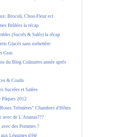
x: Brocoli, Chou-Fleur ect
es Brûlées la récap
bles (Sucrés & Salés) la récap
erts Glacés sans sorbetière
es Gras
ns du Blog Culinaires année après
ces & Coulis
es Sucrées et Salées
 Pâques 2012
"Roses Trémières" Chambres d'Hôtes
re avec de L'Ananas???
e avec des Pommes ?
 aux Légumes d'été