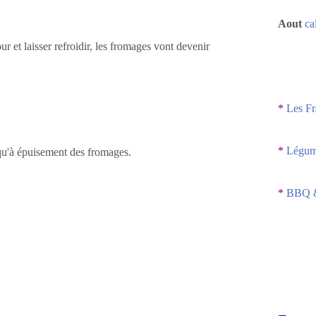
Aout
ca
r et laisser refroidir, les fromages vont devenir
*
Les Fr
*
Légume
squ'à épuisement des fromages.
*
BBQ &