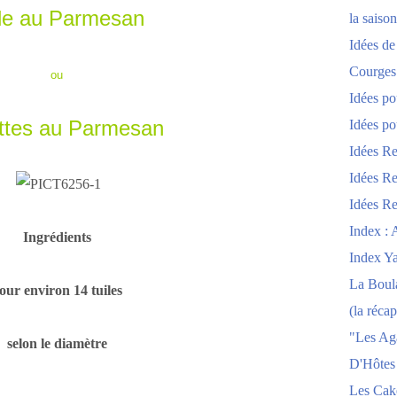
le au Parmesan
la saison
Idées de
Courges
ou
Idées po
ttes au Parmesan
Idées po
Idées Re
Idées Re
Idées Re
Index : 
Ingrédients
Index Y
La Boula
our environ 14 tuiles
(la récap
"Les Ag
selon le diamètre
D'Hôtes
Les Cak