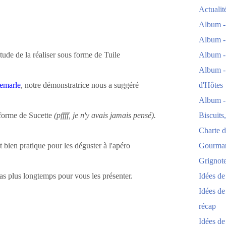
Actuali
Album -
Album -
tude de la réaliser sous forme de
Tuile
Album -
Album -
Demarle
, notre démonstratrice nous a suggéré
d'Hôtes
Album -
 forme de
Sucette
(pffff, je n'y avais jamais pensé).
Biscuits
Charte d
t bien pratique pour les déguster à l'apéro
Gourmand
Grignoter
pas plus longtemps pour vous les présenter.
Idées d
Idées de
récap
Idées de