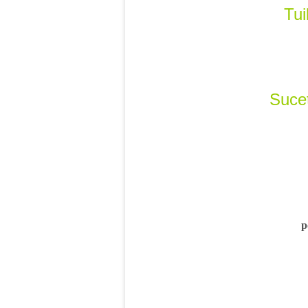
Tui
Suce
p