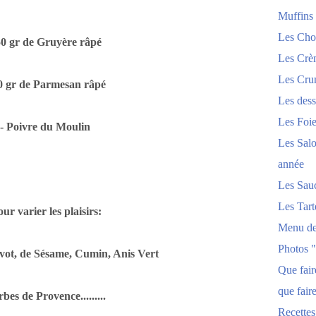
Muffins
Les Chou
50 gr de Gruyère râpé
Les Crèm
Les Crum
0 gr de Parmesan râpé
Les dess
Les Foi
- Poivre du Moulin
Les Salo
année
Les Sau
Les Tart
ur varier les plaisirs:
Menu de
Photos 
vot, de Sésame, Cumin, Anis Vert
Que fai
que fair
bes de Provence.........
Recettes