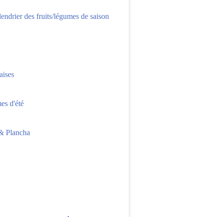
lendrier des fruits/légumes de saison
aises
s d'été
 Plancha