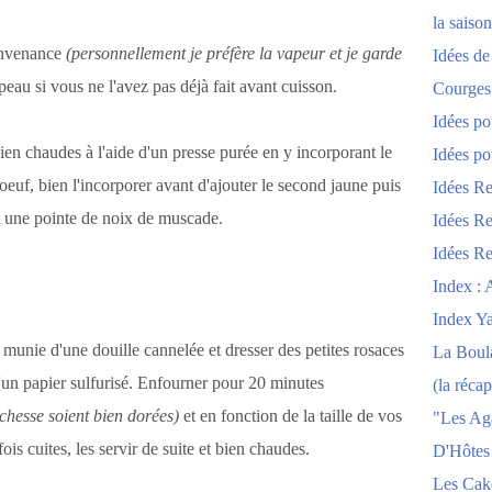
la saison
convenance
(personnellement je préfère la vapeur et je garde
Idées de
peau si vous ne l'avez pas déjà fait avant cuisson.
Courges
Idées po
en chaudes à l'aide d'un presse purée en y incorporant le
Idées po
euf, bien l'incorporer avant d'ajouter le second jaune puis
Idées Re
nt une pointe de noix de muscade.
Idées Re
Idées Re
Index : 
Index Y
munie d'une douille cannelée et dresser des petites rosaces
La Boula
'un papier sulfurisé. Enfourner pour 20 minutes
(la récap
chesse soient bien dorées)
et en fonction de la taille de vos
"Les Ag
ois cuites, les servir de suite et bien chaudes.
D'Hôtes
Les Cak