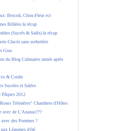
x: Brocoli, Chou-Fleur ect
es Brûlées la récap
bles (Sucrés & Salés) la récap
erts Glacés sans sorbetière
es Gras
ns du Blog Culinaires année après
ces & Coulis
es Sucrées et Salées
 Pâques 2012
"Roses Trémières" Chambres d'Hôtes
re avec de L'Ananas???
e avec des Pommes ?
 aux Légumes d'été