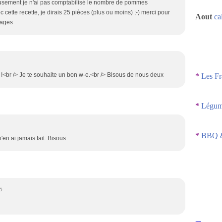
usement je n'ai pas comptabilisé le nombre de pommes
cette recette, je dirais 25 pièces (plus ou moins) ;-) merci pour
Aout
ca
pages
e !<br /> Je te souhaite un bon w-e.<br /> Bisous de nous deux
*
Les Fr
*
Légume
*
BBQ &
'en ai jamais fait. Bisous
5