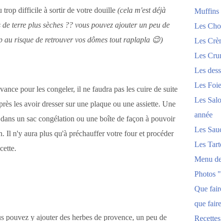
trop difficile à sortir de votre douille
(cela m'est déjà
Muffins
 de terre plus sèches ?? vous pouvez ajouter un peu de
Les Chou
op au risque de retrouver vos dômes tout raplapla 😉)
Les Crèm
Les Crum
Les dess
Les Foi
vance pour les congeler, il ne faudra pas les cuire de suite
Les Salo
près les avoir dresser sur une plaque ou une assiette. Une
année
e dans un sac congélation ou une boîte de façon à pouvoir
Les Sau
. Il n'y aura plus qu'à préchauffer votre four et procéder
Les Tart
ecette.
Menu de
Photos 
Que fai
que fair
vous pouvez y ajouter des herbes de provence, un peu de
Recettes