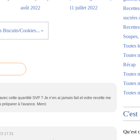
août 2022
11 juillet 2022
Recettes
sucrées 
Recette
ts Biscuits/Cookies... »
Soupes, 
Toutes l
Toutes m
Récap
Toutes 
Toutes m
Toutes 
vec cette quantité SVP ? Je n’en ai jamais fait et votre recette me
s préparer à l'avance. Merci
C'est
Qu'est 
23 17:31