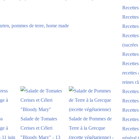
Recettes
Recettes
arien
,
pommes de terre
,
home made
Recettes
Recettes
(sucrées
Recettes
Recettes
recettes
reines cl
Recettes
Recettes
Recettes
ss
Salade de Tomates
Salade de Pommes de
Recette
ge à
Cerises et Céleri
Terre à la Grecque
Recette
 11 juin
"Bloody Mary" - 13
(recette végétarienne) -
général 