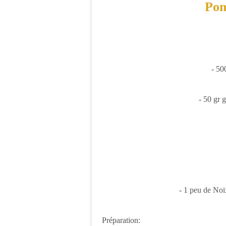
Po
- 50
- 50 gr 
- 1 peu de No
Préparation: