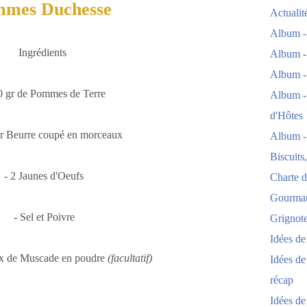
mmes Duchesse
Actuali
Album -
Ingrédients
Album -
Album -
0 gr de Pommes de Terre
Album -
d'Hôtes
gr Beurre coupé en morceaux
Album -
Biscuits
- 2 Jaunes d'Oeufs
Charte d
Gourmand
- Sel et Poivre
Grignoter
Idées d
ix de Muscade en poudre
(facultatif)
Idées de
récap
Idées de