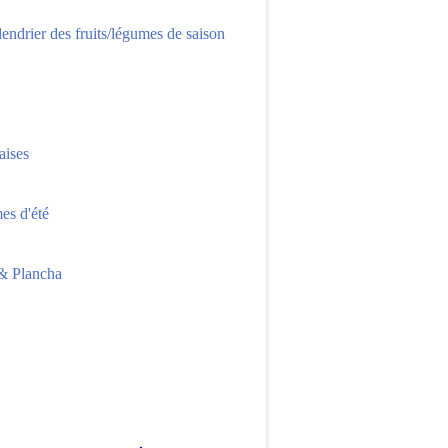
lendrier des fruits/légumes de saison
aises
s d'été
 Plancha