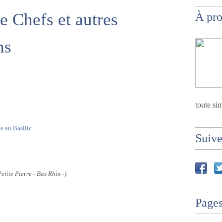
e Chefs et autres
À pr
ns
toute sim
e au Basilic
Suiv
etite Pierre - Bas Rhin -)
Page