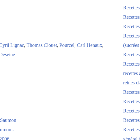
Recettes
Recettes
Recettes
Recettes
Cyril Lignac
,
Thomas Clouet
,
Pourcel
,
Carl Henaux
,
(sucrées
 Deseine
Recettes
Recettes
recettes
reines cl
Recettes
Recettes
Recettes
Recette
aumon -
Recette
 2006
général 