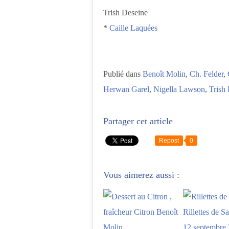
Trish Deseine
*
Caille Laquées
Publié dans
Benoît Molin
,
Ch. Felder
,
Herwan Garel
,
Nigella Lawson
,
Trish
Partager cet article
Repost
0
Vous aimerez aussi :
Rillettes de S
12 septembre