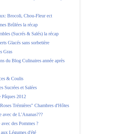
x: Brocoli, Chou-Fleur ect
es Brûlées la récap
bles (Sucrés & Salés) la récap
erts Glacés sans sorbetière
es Gras
ns du Blog Culinaires année après
ces & Coulis
es Sucrées et Salées
 Pâques 2012
"Roses Trémières" Chambres d'Hôtes
re avec de L'Ananas???
e avec des Pommes ?
 aux Légumes d'été