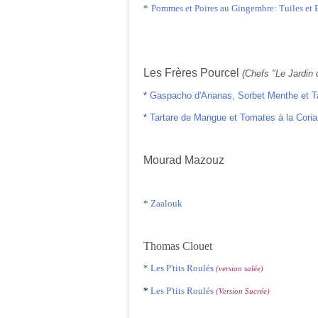
*
Pommes et Poires au Gingembre: Tuiles et
Les Frères Pourcel
(Chefs "Le Jardin 
*
Gaspacho d'Ananas, Sorbet Menthe et T
*
Tartare de Mangue et Tomates à la Coria
Mourad Mazouz
*
Zaalouk
Thomas Clouet
*
Les P'tits Roulés
(version salée)
*
Les P'tits Roulés
(Version Sucrée)