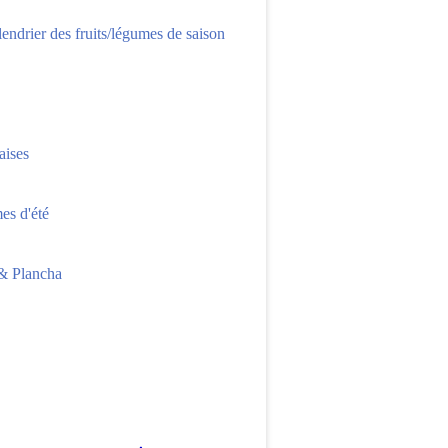
lendrier des fruits/légumes de saison
aises
s d'été
 Plancha