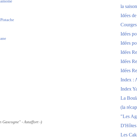
ardamome
la saison
Idées de
 Pistache
Courges
Idées po
nane
Idées po
Idées Re
Idées Re
Idées Re
Index : 
Index Y
La Boula
(la récap
"Les Ag
en Gascogne"
- Astaffort -)
D'Hôtes
Les Cak