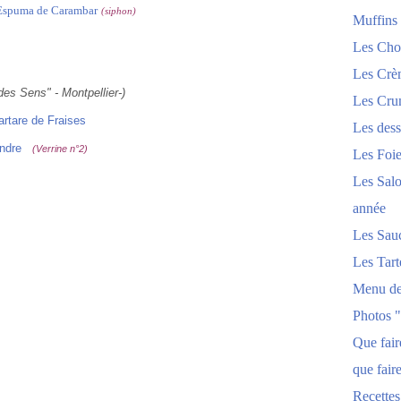
 Espuma de Carambar
(siphon)
Muffins
Les Chou
Les Crèm
des Sens" - Montpellier-)
Les Crum
artare de Fraises
Les dess
ndre
(Verrine n°2)
Les Foi
Les Salo
année
Les Sau
Les Tart
Menu de
Photos 
Que fai
que fair
Recettes