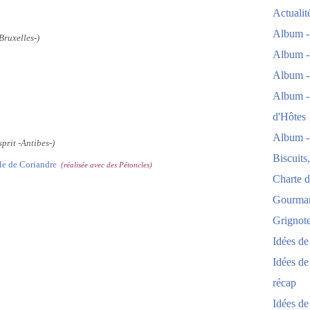
Actuali
Album -
Bruxelles-)
Album -
Album -
Album -
d'Hôtes
Album -
sprit -Antibes-)
Biscuits
le de Coriandre
(réalisée avec des Pétoncles)
Charte d
Gourmand
Grignoter
Idées d
Idées de
récap
Idées de