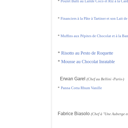
*
Poulet Balti au Laitde Coco et Riz à la C
*
Financiers à la Pâte à Tartiner et son Lait de
*
Muffins aux Pépites de Chocolat et à la Ba
*
Risotto au Pesto de Roquette
*
Mousse au Chocolat Inratable
Er
wan Garel
(Chef au Bellini -Paris-)
*
Panna Cotta Rhum Vanille
Fabrice Biasolo
(Chef à "Une Auberge 