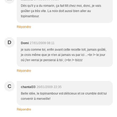
Dès qu'il y a du romarin, ça fait tilt chez moi, donc, je vais
goûter ça très vite. La noix doit aussi bien aller au
topinambour.
Répondre
D
Domi
27/01/2009 08:11
je suis comme toi, enfin avant cette recette loll, jamais goûté,
je crois même que je n'en ai jamais vu par ici ...<br /> le jour
où j'en verrai je penserai à toi ;-)<br /> bizzz
Répondre
C
chantal33
26/01/2009 22:35
Belle idée, le topinambour est délicieux et ce crumble doit lui
convenir à merveille!
Répondre