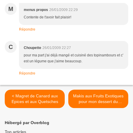
M
menus propos
26/01/2009 22:29
Contente de t'avoir fait plaisir!
Répondre
C
Choupette
26/01/2009 22:27
pour ma part j'ai déjà mangé et cuisiné des topinambours et c'
est un légume que j'aime beaucoup.
Répondre
< Magret de Canard aux
Makis aux Fruits Exotiques
Epices et aux Quetsches
pour mon dessert du
Nouvel An Chinois >
Hébergé par Overblog
Top articles