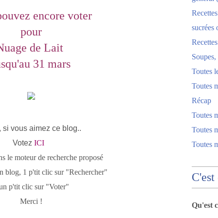
Recettes
pouvez encore voter
sucrées 
pour
Recette
Nuage de Lait
Soupes, 
usqu'au 31 mars
Toutes l
Toutes m
Récap
Toutes 
, si vous aimez ce blog..
Toutes m
Votez
ICI
Toutes 
ns le moteur de recherche proposé
blog, 1 p'tit clic sur "Rechercher"
C'est
un p'tit clic sur "Voter"
Merci !
Qu'est 