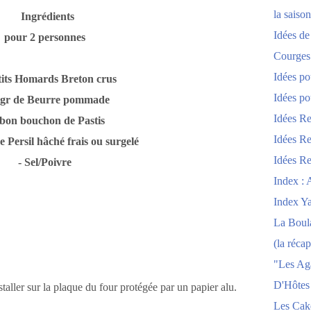
la saison
Ingrédients
Idées de
pour 2 personnes
Courges
Idées po
etits Homards Breton crus
Idées po
0 gr de Beurre pommade
Idées Re
 bon bouchon de Pastis
Idées Re
e Persil hâché frais ou surgelé
Idées Re
- Sel/Poivre
Index : 
Index Y
La Boula
(la récap
"Les Ag
D'Hôtes
taller sur la plaque du four protégée par un papier alu.
Les Cak