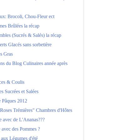
x: Brocoli, Chou-Fleur ect
es Brûlées la récap
bles (Sucrés & Salés) la récap
erts Glacés sans sorbetière
es Gras
ns du Blog Culinaires année après
ces & Coulis
es Sucrées et Salées
 Pâques 2012
"Roses Trémières" Chambres d'Hôtes
re avec de L'Ananas???
e avec des Pommes ?
 aux Légumes d'été