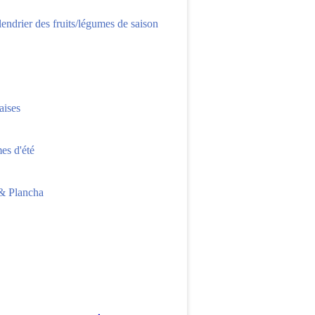
lendrier des fruits/légumes de saison
aises
s d'été
 Plancha