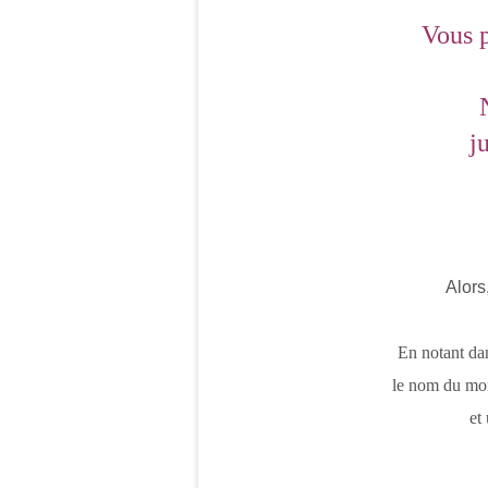
Vous 
j
Alors
En notant da
le nom du mon 
et 