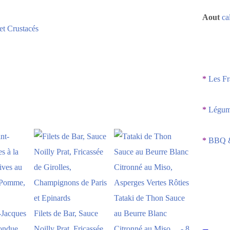
Aout
ca
et Crustacés
*
Les Fr
*
Légume
*
BBQ &
Tataki de Thon Sauce
-Jacques
Filets de Bar, Sauce
au Beurre Blanc
Fondue
Noilly Prat, Fricassée
Citronné au Miso,... - 8