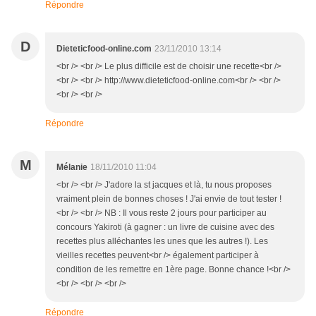
Répondre
D
Dieteticfood-online.com
23/11/2010 13:14
<br /> <br /> Le plus difficile est de choisir une recette<br />
<br /> <br /> http://www.dieteticfood-online.com<br /> <br />
<br /> <br />
Répondre
M
Mélanie
18/11/2010 11:04
<br /> <br /> J'adore la st jacques et là, tu nous proposes
vraiment plein de bonnes choses ! J'ai envie de tout tester !
<br /> <br /> NB : Il vous reste 2 jours pour participer au
concours Yakiroti (à gagner : un livre de cuisine avec des
recettes plus alléchantes les unes que les autres !). Les
vieilles recettes peuvent<br /> également participer à
condition de les remettre en 1ère page. Bonne chance !<br />
<br /> <br /> <br />
Répondre