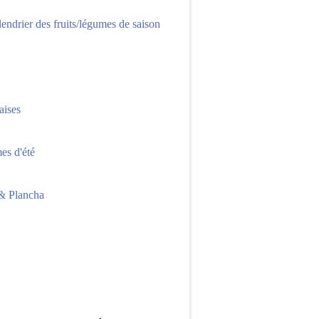
lendrier des fruits/légumes de saison
aises
s d'été
 Plancha