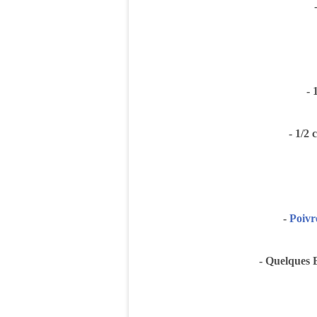
- 
- 1/2 
-
Poivr
- Quelques 