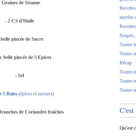
- Graines de Sésame
Recettes
sucrées 
- 2 CS d'Huile
Recette
Soupes, 
1belle pincée de Sucre
Toutes l
Toutes m
cc belle pincée de 5 Epices
Récap
Toutes 
- Sel
Toutes m
Toutes 
e 5 Baies
(
épices et saveurs
)
C'est
Branches de Coriandre fraîches
Qu'est 