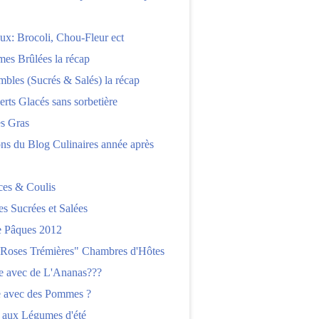
x: Brocoli, Chou-Fleur ect
es Brûlées la récap
bles (Sucrés & Salés) la récap
erts Glacés sans sorbetière
es Gras
ns du Blog Culinaires année après
ces & Coulis
es Sucrées et Salées
 Pâques 2012
"Roses Trémières" Chambres d'Hôtes
re avec de L'Ananas???
e avec des Pommes ?
 aux Légumes d'été