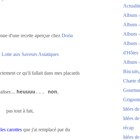
Actuali
Album -
Album -
Album -
enue d'une recette aperçue chez
Doria
Album -
d'Hôtes
 Lotte aux Saveurs Asiatiques
Album -
Biscuits
tement ce qu'il fallait dans mes placards
Charte d
Gourmand
aliser....
,
heuuuu... non
Grignoter
Idées d
pas tout à fait,
Idées de
récap
t
les carottes
que j'ai remplacé par du
Idées de