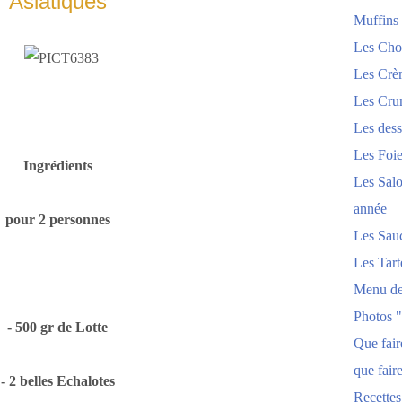
Asiatiques
Muffins
Les Chou
Les Crèm
Les Crum
Les dess
Les Foi
Ingrédients
Les Salo
année
pour 2 personnes
Les Sau
Les Tart
Menu de
Photos 
- 500 gr de Lotte
Que fai
que fair
- 2 belles Echalotes
Recettes