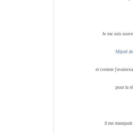
Je me suis souv
Mijoté de
et comme j'avaisexac
pour la ré
il me manquai