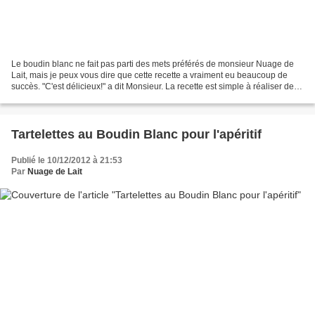
Le boudin blanc ne fait pas parti des mets préférés de monsieur Nuage de
Lait, mais je peux vous dire que cette recette a vraiment eu beaucoup de
succès. "C'est délicieux!" a dit Monsieur. La recette est simple à réaliser de
plus je n'ai même pas eu à...
Tartelettes au Boudin Blanc pour l'apéritif
Publié le 10/12/2012 à 21:53
Par
Nuage de Lait