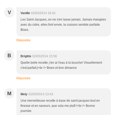
V
Vanille
02/03/2014 16:41
Les Saint-Jacques, on ne s'en lasse jamais. Jamais mangées
avec du cidre, elles font envie, la cuisson semble parfaite.
Bises.
Répondre
B
Brigitte
02/03/2014 15:56
Quelle belle recette; j'en ai l'eau à la bouche! Visuellement
c'est parfait;)<br /> Bises et bon dimance
Répondre
M
Mely
02/03/2014 13:43
Une merveilleuse recette à base de saint-jacques tout en
finesse et en saveurs, que cela me plaît !<br /> Bonne
journée.