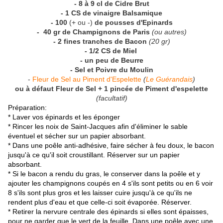
- 8 à 9 cl de Cidre Brut
- 1 CS de vinaigre Balsamique
- 100
(+ ou -)
de pousses d'Epinards
- 40 gr de Champignons de Paris
(ou autres)
- 2 fines tranches de Bacon
(20 gr)
- 1/2 CS de Miel
- un peu de Beurre
- Sel et Poivre du Moulin
-
Fleur de Sel au Piment d'Espelette
(
Le Guérandais
)
ou à défaut Fleur de Sel + 1 pincée de Piment d'espelette
(facultatif)
Préparation:
* Laver vos épinards et les éponger
* Rincer les noix de Saint-Jacques afin d'éliminer le sable
éventuel et sécher sur un papier absorbant.
* Dans une poêle anti-adhésive, faire sécher à feu doux, le bacon
jusqu'à ce qu'il soit croustillant. Réserver sur un papier
absorbant.
* Si le bacon a rendu du gras, le conserver dans la poêle et y
ajouter les champignons coupés en 4 s'ils sont petits ou en 6 voir
8 s'ils sont plus gros et les laisser cuire jusqu'à ce qu'ils ne
rendent plus d'eau et que celle-ci soit évaporée. Réserver.
* Retirer la nervure centrale des épinards si elles sont épaisses,
pour ne garder que le vert de la feuille. Dans une poêle avec une