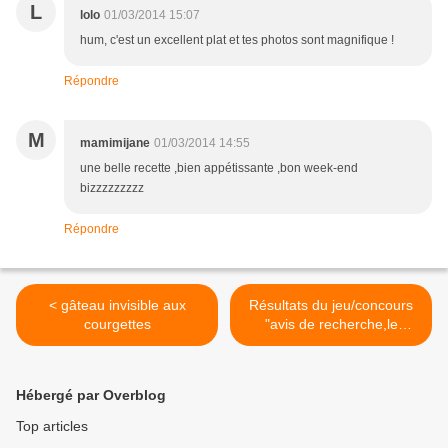
L
lolo
01/03/2014 15:07
hum, c'est un excellent plat et tes photos sont magnifique !
Répondre
M
mamimijane
01/03/2014 14:55
une belle recette ,bien appétissante ,bon week-end
bizzzzzzzzz
Répondre
< gâteau invisible aux
Résultats du jeu/concours
courgettes
"avis de recherche,le
chocolat a disparu" >
Hébergé par Overblog
Top articles