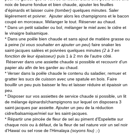
noix de beurre fondue et bien chaude, ajouter les feuilles
d'épinards et laisser cuire
(tomber)
quelques minutes. Saler
légèrement et poivrer. Ajouter alors les champignons et le bacon
coupé en morceaux. Mélanger le tout. Réserver au chaud.
* Dans un petit saladier ou bol, mélanger le miel avec le cidre et
le vinaigre balsamique.
* Dans une poêle bien chaude et sans ajout de matière grasse ou
à peine
(si vous souhaiter en ajouter un peu
) faire snaker les
saint-jacques salées et poivrées quelques minutes
(2 à 3 en
fonction de leur épaisseur)
puis 1 à 2 mn de l'autre côté.
Réserver dans une assiette chaude si possible et recouvrir d'un
papier alu afin de les garder au chaud.
* Verser dans la poêle chaude le contenu du saladier, remuer et
gratter les sucs de cuisson avec une spatule en bois. Faire
bouillir un peu puis baisser le feu et laisser réduire et épaissir un
peu.
* Disposer sur vos assiettes de service chaude si possible, un lit
de mélange épinards/champignons sur lequel on disposera 3
saint-jacques par assiette. Ajouter u
n peu de la réduction
cidre/balsamique/miel sur les saint-jacques.
* Répartir une pincée de fleur de sel au piment d'Espelette sur
chaque noix ou à défaut, de la fleur de sel nature voir un sel noir
d'Hawaï ou sel rose de l'Himalaya
(soyons fou)
;-)