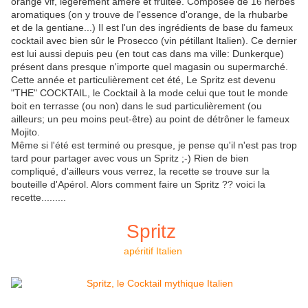
orange vif, légèrement amère et fruitée. Composée de 16 herbes
aromatiques (on y trouve de l'essence d'orange, de la rhubarbe
et de la gentiane...) Il est l'un des ingrédients de base du fameux
cocktail avec bien sûr le Prosecco (vin pétillant Italien). Ce dernier
est lui aussi depuis peu (en tout cas dans ma ville: Dunkerque)
présent dans presque n'importe quel magasin ou supermarché.
Cette année et particulièrement cet été, Le Spritz est devenu
"THE" COCKTAIL, le Cocktail à la mode celui que tout le monde
boit en terrasse (ou non) dans le sud particulièrement (ou
ailleurs; un peu moins peut-être) au point de détrôner le fameux
Mojito.
Même si l'été est terminé ou presque, je pense qu'il n'est pas trop
tard pour partager avec vous un Spritz ;-) Rien de bien
compliqué, d'ailleurs vous verrez, la recette se trouve sur la
bouteille d'Apérol. Alors comment faire un Spritz ?? voici la
recette.........
Spritz
apéritif Italien