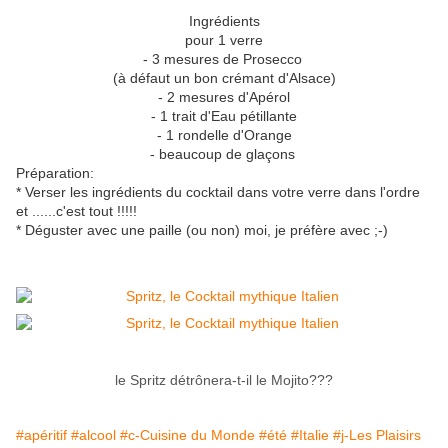
Ingrédients
pour 1 verre
- 3 mesures de Prosecco
(à défaut un bon crémant d'Alsace)
- 2 mesures d'Apérol
- 1 trait d'Eau pétillante
- 1 rondelle d'Orange
- beaucoup de glaçons
Préparation:
* Verser les ingrédients du cocktail dans votre verre dans l'ordre
et ......c'est tout !!!!!
* Déguster avec une paille (ou non) moi, je préfère avec ;-)
le Spritz détrônera-t-il le Mojito???
#apéritif
#alcool
#c-Cuisine du Monde
#été
#Italie
#j-Les Plaisirs